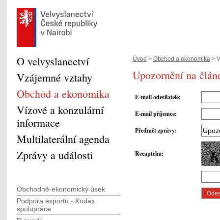
O velvyslanectví
Úvod
>
Obchod a ekonomika
> V
Upozornění na člán
Vzájemné vztahy
Obchod a ekonomika
E-mail odesílatele
:
Vízové a konzulární
E-mail příjemce
:
informace
Předmět zprávy
:
Multilaterální agenda
Zprávy a události
Recaptcha
:
Obchodně-ekonomický úsek
Podpora exportu - Kodex
spolupráce