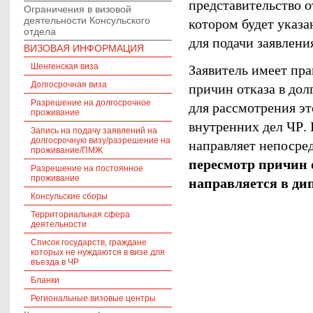
представительство о
Ограничения в визовой
котором будет указа
деятельности Консульского
отдела
для подачи заявлени
ВИЗОВАЯ ИНФОРМАЦИЯ
Заявитель имеет пра
Шенгенская виза
причин отказа в до
Долгосрочная виза
Разрешение на долгосрочное
для рассмотрения эт
проживание
внутренних дел ЧР. 
Запись на подачу заявлений на
долгосрочную визу/разрешение на
направляет непосре
проживание/ПМЖ
пересмотр причин о
Разрешение на постоянное
направляется в ди
проживание
Консульские сборы
Территориальная сфера
деятельности
Список государств, граждане
которых не нуждаются в визе для
въезда в ЧР
Бланки
Региональные визовые центры