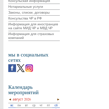
Консульская информация
Нотариальные услуги
Законы, списки, договоры
Консульства ЧР в РФ
Информация для иностранцев
на сайте МИД ЧР и МВД ЧР
Информация для страховых
компаний
мы в социальных
сетях
Календарь
мероприятий
◄
август 2026
►
вс
пн
вт
ср
чт
пт
сб