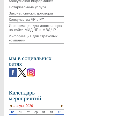
Консульская информация
Нотариальные услуги
Законы, списки, договоры
Консульства ЧР в РФ
Информация для иностранцев
на сайте МИД ЧР и МВД ЧР
Информация для страховых
компаний
мы в социальных
сетях
Календарь
мероприятий
◄
август 2026
►
вс
пн
вт
ср
чт
пт
сб