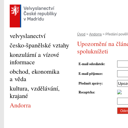
velvyslanectví
Úvod
>
Andorra
> Předání pověřo
Upozornění na článe
česko-španělské vztahy
spoluknížeti
konzulární a vízové
informace
E-mail odesílatele
:
obchod, ekonomika
E-mail příjemce
:
a věda
Předmět zprávy
:
kultura, vzdělávání,
Recaptcha
:
krajané
Andorra