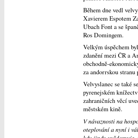
Během dne vedl velvys
Xavierem Espotem Zam
Ubach Font a se špa
Ros Domingem.
Velkým úspěchem byl
zdanění mezi ČR a And
obchodně-ekonomick
za andorrskou stranu p
Velvyslanec se také s
pyrenejském knížectví
zahraničních věcí uve
městském kině.
V návaznosti na hospo
oteplování a nyní i v
kdy jindy uvědomuje, 