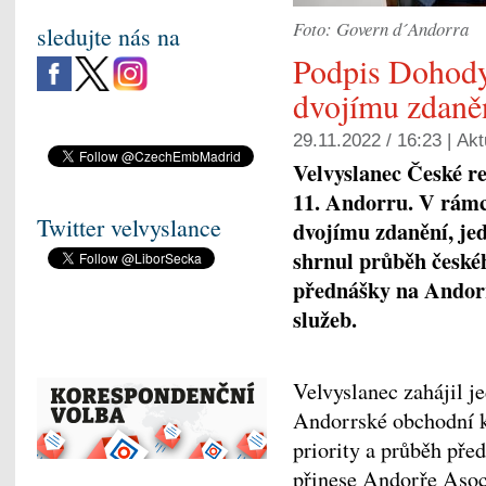
Foto: Govern d´Andorra
sledujte nás na
Podpis Dohody
dvojímu zdaně
29.11.2022 / 16:23 |
Akt
Velvyslanec České re
11. Andorru. V rámc
Twitter velvyslance
dvojímu zdanění, jed
shrnul průběh české
přednášky na Andor
služeb.
Velvyslanec zahájil j
Andorrské obchodní k
priority a průběh pře
přinese Andorře Aso