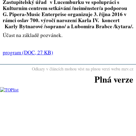
Zastupitelský úřad v Lucemburku ve spolupráci s
Kulturním centrem setkávání /neim
ë
nster/a podporou
G. Pipera-Music Enterprise organizuje 3. října 2016 v
rámci oslav 700. výročí narození Karla IV. koncert
Karly Bytnarové /soprano/ a Lubomíra Brabce /kytara/.
Účast na základě pozvánek.
program
(DOC, 27 KB)
Odkazy v článcích mohou vést na plnou verzi webu mzv.cz
Plná verze