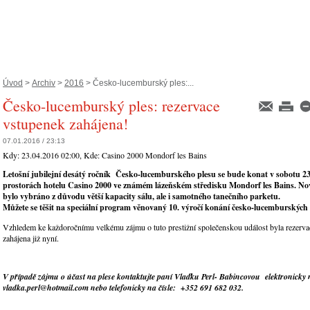
Úvod
>
Archiv
>
2016
> Česko-lucemburský ples:...
Česko-lucemburský ples: rezervace
vstupenek zahájena!
07.01.2016 / 23:13
Kdy:
23.04.2016 02:00
, Kde:
Casino 2000 Mondorf les Bains
Letošní jubilejní desátý ročník Česko-lucemburského plesu se bude konat v sobotu 2
prostorách hotelu Casino 2000 ve známém lázeňském středisku Mondorf les Bains. No
bylo vybráno z důvodu větší kapacity sálu, ale i samotného tanečního parketu.
Můžete se těšit na speciální program věnovaný 10. výročí konání česko-lucemburských 
Vzhledem ke každoročnímu velkému zájmu o tuto prestižní společenskou událost byla rezerv
zahájena již nyní.
V případě zájmu o účast na plese kontaktujte paní Vlaďku Perl- Babincovou elektronicky 
vladka.perl@hotmail.com nebo telefonicky na čísle: +352 691 682 032.