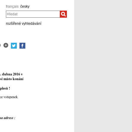
français
česky
Hledat
rozšířené vyhledávání
3. dubna 2016 v
vé místo konání
plesů !
ace vstupenek
na adrese :