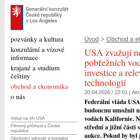
pozvánky a kultura
Úvod
>
Obchod a e
konzulární a vízové
USA zvažují no
informace
pobřežních vod
krajané a studium
investice a rel
češtiny
technologií
obchod a ekonomika
20.04.2026 / 22:01 |
Akt
o nás
Federální vláda USA
budoucnu umožnit no
vodách Kalifornie. N
Vstup na trh USA
střední a jižní část
Filmový průmysl v České
republice
aukce. Pokud by byl 
Obchodní adresář a kontakty