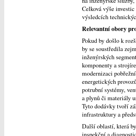
na inženýrské služby, 
Celková výše investic
výsledcích technický
Relevantní obory pro
Pokud by došlo k rozš
by se soustředila zej
inženýrských segmentů
komponenty a strojíre
modernizaci pobřežníc
energetických provozů
potrubní systémy, vent
a plynů či materiály 
Tyto dodávky tvoří zá
infrastruktury a předs
Další oblastí, která 
inspekční a diagnosti