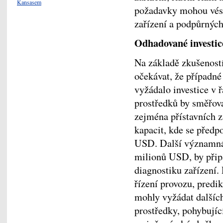
Kansasem
požadavky mohou vést
zařízení a podpůrnýc
Odhadované investic
Na základě zkušenost
očekávat, že případné 
vyžádalo investice v ř
prostředků by směřova
zejména přístavních za
kapacit, kde se předp
USD. Další významná 
milionů USD, by připa
diagnostiku zařízení.
řízení provozu, predik
mohly vyžádat dalšíc
prostředky, pohybujíc