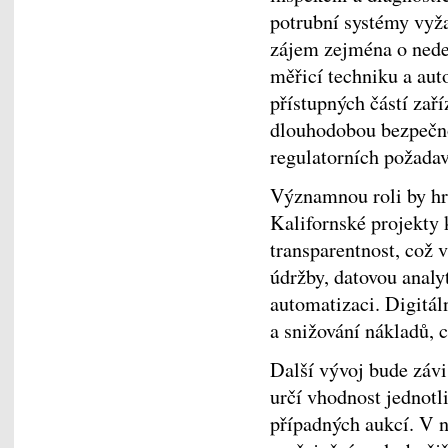
potrubní systémy vyža
zájem zejména o nedes
měřicí techniku a aut
přístupných částí zaří
dlouhodobou bezpečno
regulatorních požada
Významnou roli by hrá
Kalifornské projekty 
transparentnost, což v
údržby, datovou anal
automatizaci. Digitál
a snižování nákladů, 
Další vývoj bude závi
určí vhodnost jednotl
případných aukcí. V n