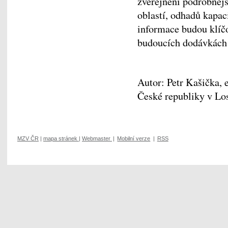
zveřejnění podrobněj
oblastí, odhadů kapac
informace budou klíčo
budoucích dodávkách 
Autor: Petr Kašička,
České republiky v Lo
MZV ČR
|
mapa stránek
|
Webmaster
|
Mobilní verze
|
RSS