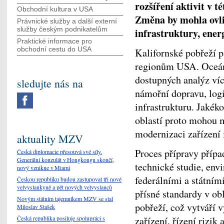
rozšíření aktivit v té
Obchodní kultura v USA
Změna by mohla ovliv
Právnické služby a další externí
služby českým podnikatelům
infrastruktury, energ
Praktické informace pro
obchodní cestu do USA
Kalifornské pobřeží 
regionům USA. Oceán
dostupných analýz ví
sledujte nás na
námořní dopravu, logi
infrastrukturu. Jakék
oblastí proto mohou m
modernizaci zařízení 
aktuality MZV
Proces přípravy přípa
Česká diplomacie přesouvá své síly.
Generální konzulát v Hongkongu skončí,
technické studie, env
nový vznikne v Miami
federálními a státním
Českou republiku budou zastupovat tři nové
velvyslankyně a pět nových velvyslanců
přísné standardy v ob
Novým státním tajemníkem MZV se stal
pobřeží, což vytváří 
Miloslav Stašek
Česká republika posiluje spolupráci s
zařízení, řízení rizik