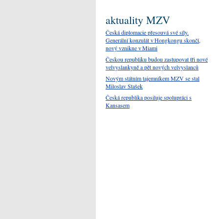
aktuality MZV
Česká diplomacie přesouvá své síly.
Generální konzulát v Hongkongu skončí,
nový vznikne v Miami
Českou republiku budou zastupovat tři nové
velvyslankyně a pět nových velvyslanců
Novým státním tajemníkem MZV se stal
Miloslav Stašek
Česká republika posiluje spolupráci s
Kansasem