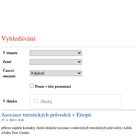
Vyhledávání
V tématu
Země
Časové
omezení
Pouze v této prezentaci
V článku
Asociace turistických průvodců v Etiopii
27. 4. 2013 / 8:26
příloze najdete kontakty členů etiopské asociace soukromých turistických průvodců (Addis
Ababa Tour Guides