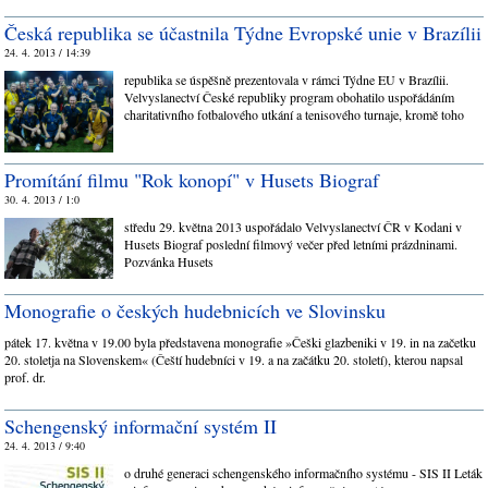
Česká republika se účastnila Týdne Evropské unie v Brazílii
24. 4. 2013 / 14:39
republika se úspěšně prezentovala v rámci Týdne EU v Brazílii.
Velvyslanectví České republiky program obohatilo uspořádáním
charitativního fotbalového utkání a tenisového turnaje, kromě toho
Promítání filmu "Rok konopí" v Husets Biograf
30. 4. 2013 / 1:0
středu 29. května 2013 uspořádalo Velvyslanectví ČR v Kodani v
Husets Biograf poslední filmový večer před letními prázdninami.
Pozvánka Husets
Monografie o českých hudebnicích ve Slovinsku
pátek 17. května v 19.00 byla představena monografie »Češki glazbeniki v 19. in na začetku
20. stoletja na Slovenskem« (Čeští hudebníci v 19. a na začátku 20. století), kterou napsal
prof. dr.
Schengenský informační systém II
24. 4. 2013 / 9:40
o druhé generaci schengenského informačního systému - SIS II Leták