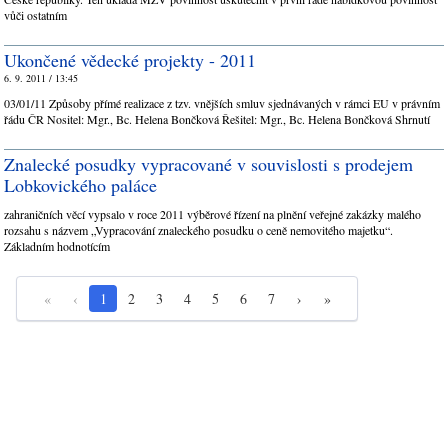
vůči ostatním
Ukončené vědecké projekty - 2011
6. 9. 2011 / 13:45
03/01/11 Způsoby přímé realizace z tzv. vnějších smluv sjednávaných v rámci EU v právním
řádu ČR Nositel: Mgr., Bc. Helena Bončková Řešitel: Mgr., Bc. Helena Bončková Shrnutí
Znalecké posudky vypracované v souvislosti s prodejem
Lobkovického paláce
zahraničních věcí vypsalo v roce 2011 výběrové řízení na plnění veřejné zakázky malého
rozsahu s názvem „Vypracování znaleckého posudku o ceně nemovitého majetku“.
Základním hodnotícím
«
‹
1
2
3
4
5
6
7
›
»