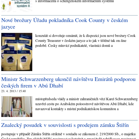
s informacemi o schengenském informačním systému
Nové brožury Úřadu pokladníka Cook County v českém
jazyce
konzulát si dovoluje oznámit, že k dispozici jsou nové brožury Cook
County Treasurer v českém jazyce a to jak v tištěné tak on-line
podobě. Česky mluvící podnikatelé, vlastníci domů a
Ministr Schwarzenberg ukončil návštěvu Emirátů podporou
českých firem v Abú Dhabí
23. 4. 2013 / 15:40
místopředseda vlády a ministr zahraničních věcí Karel Schwarzenberg
uzavřel cestu po Arabském poloostrově návštěvou Abú Dhabí, kde
navazoval kontakty s místní podnikatelskou komunitou a
Znalecký posudek v souvislosti s prodejem zámku Štiřín
postupuje v případě Zámku Štiřín striktně v souladu se zákonem č. 219/2000 Sb., o majetku
České republiky. Ten ukládá MZV povinnost uskutečnit v první řadě nabídkovou povinnost