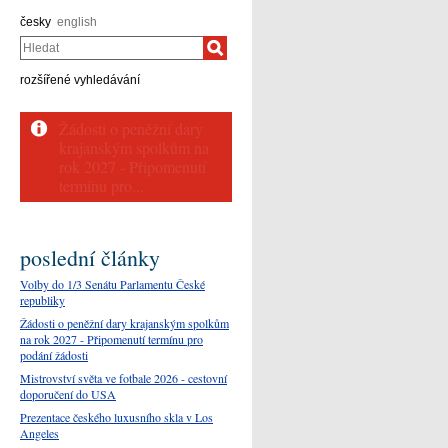
česky
english
Hledat
rozšířené vyhledávání
poslední články
Volby do 1/3 Senátu Parlamentu České
republiky
Žádosti o peněžní dary krajanským spolkům
na rok 2027 - Připomenutí termínu pro
podání žádosti
Mistrovství světa ve fotbale 2026 - cestovní
doporučení do USA
Prezentace českého luxusního skla v Los
Angeles