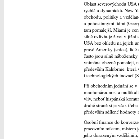
Oblast severovýchodu USA (p
rychlá a dynamická. New Yo
obchodu, politiky a vzdělano
a pohostinnými lidmi (Georg
tam pomalejší, Miami je ce
silně ovlivňuje život v jižní
USA bez ohledu na jejich um
pravé Ameriky (srdce), lidé z
často jsou silně nábožensk
vnímána obecně pomaleji, 
především Kalifornie, která
i technologických inovací (Si
Při obchodním jednání se v
mnohonárodnost a multikultu
vliv, neboť hispánská komuni
druhé straně si je však tře
především sdílené hodnoty a
Osobní finance do konverzace
pracovním místem, místem jeh
jeho dosaženým vzděláním, kt