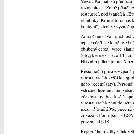
Vegas. Kulinářská přednost 
rozmanitosti. Země přistěh
restaurací, podávajících „E
republiky. Kromě toho nás 
kuchyní“, která se vyznačuj
Američané dávají přednost 
teplé večeři, ke které useda
oblíbený cereal, vejce, sla
(obvykle mezi 12. a 14 hod.)
Hlavním jídlem je pro Ameri
Restaurační provoz vypadá 
v restauracích vyšší katego
nebo večerní šaty). Personál
vstřícně, ležérně a ani větši
očekávají od hostů větší spr
v restauracích není do účtu
mezi 15% až 20%, přičemž ob
odkázán. Porce jsou v USA v
prezentaci jídel.
Regionální rozdíly v tak vel