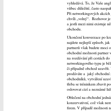
vyhledává. To, že Vaše angli
vůbec důležité, často naopak
Při networkingových akcích 
chvíli „volný“. Rozhovor je 
a jestli mezi nimi existuje
obchodu.
Ukončení konverzace po kra
najdete nejlepší způsob, jak
partnerů však budete moci o
obchodní možnosti partner v
na rozdávání při cestách do
networkingového typu je bě
či případně obchod uzavřít. 
prodáváte a jaký obchodní 
obchodníků, vytváření uzav
třeba se tréninkem zbavit p
oslovovat cizí a neznámé lidi
Oblečení na obchodní jednán
konzervativní, což však nem
firem. V případě možnosti n