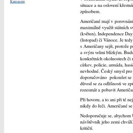
Kansasem
situace a na oslovení křest
způsobem.
Američané mají v porovnání
maximálně využít státních 
(květen), Independence Day 
(listopad) či Vánoce. Je ted
s Američany sejít, protože p
a svým velmi blízkým. Budou
konkrétních okolnostech či 
církev, policie, armáda, hasi
nevhodné. Český smysl pro 
doporučováno pokoušet se us
důvod se za odlišnosti ve zp
rozesmát a pobavit Američa
Při hovoru, a to ani při té 
nikdy do řeči. Američané se 
Nedoporučuje se, abychom U
návštěvník jeho zemi chvál
kritičtí.