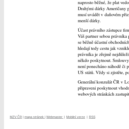
naprosto běžné, že plat ved
Drahými dárky Američany př
musí uvádět v daňovém přizn
menší dárky.
Účast právního zástupce fir
Váš partner sebou právníka 
se běžně účastní obchodních
hledají tedy cestu jak vznikl
právníka je zřejmě nejdůlež
někdo poskytnout. Smlouvy 
není ponecháno náhodě či po
US států. Vždy si zjistěte, 
Generální konzulát ČR v Los
připraveni poskytnout vhodn
webových stránkách zastupi
MZV ČR
|
mapa stránek
|
Webmaster
|
Mobilní verze
|
RSS