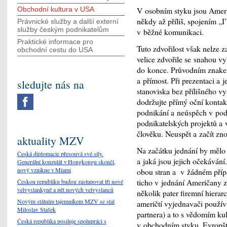
Obchodní kultura v USA
V osobním styku jsou Američ
někdy až příliš, spojením 
Právnické služby a další externí
služby českým podnikatelům
v běžné komunikaci.
Praktické informace pro
Tuto zdvořilost však nelze z
obchodní cestu do USA
velice zdvořile se snahou vy
do konce. Průvodním znakem
a přímost. Při prezentaci a j
sledujte nás na
stanoviska bez přílišného vy
dodržujte přímý oční kontak
podnikání a neúspěch v pod
podnikatelských projektů a
člověku. Neuspět a začít zno
aktuality MZV
Na začátku jednání by mělo 
Česká diplomacie přesouvá své síly.
a jaká jsou jejich očekáván
Generální konzulát v Hongkongu skončí,
nový vznikne v Miami
obou stran a v žádném příp
ticho v jednání Američany z
Českou republiku budou zastupovat tři nové
velvyslankyně a pět nových velvyslanců
několik pater firemní hierarc
Novým státním tajemníkem MZV se stal
američtí vyjednavači používa
Miloslav Stašek
partnera) a to s vědomím ku
Česká republika posiluje spolupráci s
v obchodním styku. Evropšt