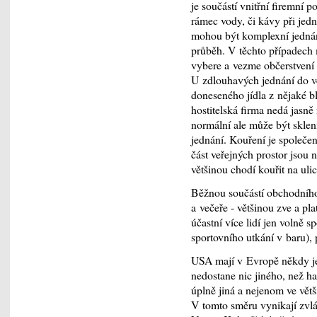
je součástí vnitřní firemní p
rámec vody, či kávy při jed
mohou být komplexní jednání
průběh. V těchto případech 
vybere a vezme občerstvení k
U zdlouhavých jednání do v
doneseného jídla z nějaké bl
hostitelská firma nedá jasně
normální ale může být skle
jednání. Kouření je společen
část veřejných prostor jsou 
většinou chodí kouřit na ulic
Běžnou součástí obchodního
a večeře - většinou zve a pla
účastní více lidí jen volně 
sportovního utkání v baru), 
USA mají v Evropě někdy ješ
nedostane nic jiného, než ha
úplně jiná a nejenom ve vět
V tomto směru vynikají zvlá