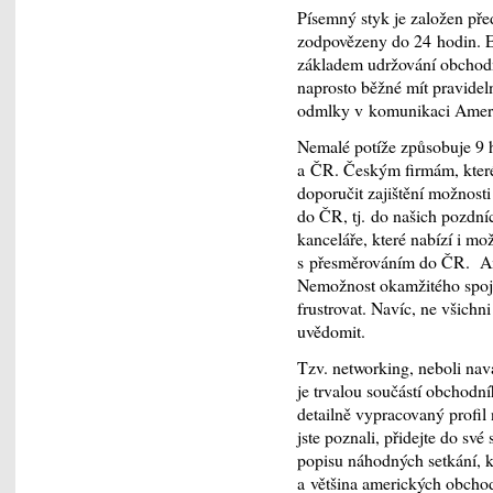
Písemný styk je založen pře
zodpovězeny do 24 hodin. E
základem udržování obchodn
naprosto běžné mít pravide
odmlky v komunikaci Amer
Nemalé potíže způsobuje 9
a ČR. Českým firmám, které 
doporučit zajištění možnost
do ČR, tj. do našich pozdníc
kanceláře, které nabízí i mo
s přesměrováním do ČR. Amer
Nemožnost okamžitého spoje
frustrovat. Navíc, ne všich
uvědomit.
Tzv. networking, neboli na
je trvalou součástí obchodn
detailně vypracovaný profil 
jste poznali, přidejte do sv
popisu náhodných setkání, 
a většina amerických obcho