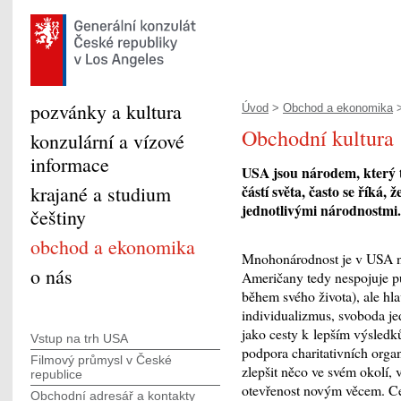
pozvánky a kultura
Úvod
>
Obchod a ekonomika
>
Obchodní kultura
konzulární a vízové
informace
USA jsou národem, který tv
krajané a studium
částí světa, často se říká, 
jednotlivými národnostmi.
češtiny
obchod a ekonomika
Mnohonárodnost je v USA ně
o nás
Američany tedy nespojuje pů
během svého života), ale hl
individualizmus, svoboda j
jako cesty k lepším výsledků
Vstup na trh USA
podpora charitativních orga
Filmový průmysl v České
zlepšit něco ve svém okolí, 
republice
otevřenost novým věcem. Ces
Obchodní adresář a kontakty