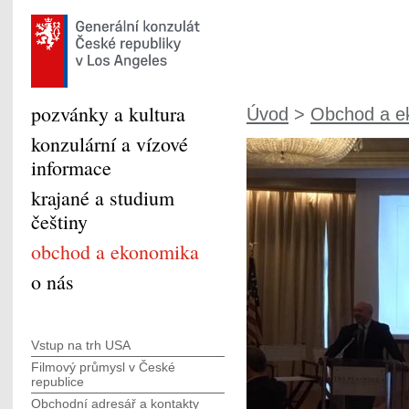
pozvánky a kultura
Úvod
>
Obchod a e
konzulární a vízové
informace
krajané a studium
češtiny
obchod a ekonomika
o nás
Vstup na trh USA
Filmový průmysl v České
republice
Obchodní adresář a kontakty