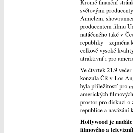
Kromě finanční strán
světovými producenty
Amielem, showrunner
producentem filmu Un
natáčeného také v Če
republiky – zejména kv
celkově vysoké kvality
atraktivní i pro amer
Ve čtvrtek 21.9 večer
konzula ČR v Los Ang
byla příležitostí pro
n
amerických filmových 
prostor pro diskuzi o
republice a navázání 
Hollywood je nadále 
filmového a televizn