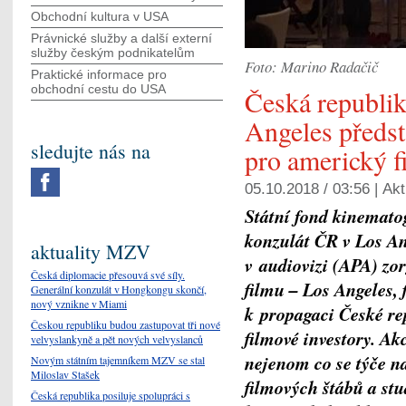
Obchodní kultura v USA
Právnické služby a další externí
služby českým podnikatelům
Foto: Marino Radačič
Praktické informace pro
obchodní cestu do USA
Česká republik
Angeles předsta
sledujte nás na
pro americký 
05.10.2018 / 03:56 |
Akt
Státní fond kinemato
konzulát ČR v Los An
aktuality MZV
v audiovizi (APA) zo
Česká diplomacie přesouvá své síly.
filmu – Los Angeles, 
Generální konzulát v Hongkongu skončí,
nový vznikne v Miami
k propagaci České rep
Českou republiku budou zastupovat tři nové
filmové investory. A
velvyslankyně a pět nových velvyslanců
nejenom co se týče na
Novým státním tajemníkem MZV se stal
Miloslav Stašek
filmových štábů a st
Česká republika posiluje spolupráci s