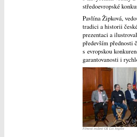
středoevropské konku
Pavlína Žipková, vedo
tradici a historii če
prezentaci a ilustrov
především přednosti 
s evropskou konkurenc
garantovanosti i rychl
Filmová snídaně GK Los Angeles