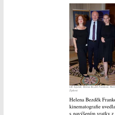
GK Šepelák, Helena Bezděk Franková, Pavl
Žipková
Helena Bezděk Franko
kinematografie uvedla
s navýšením vratky z