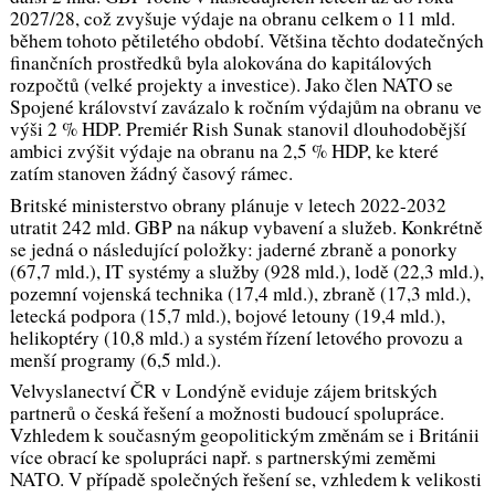
2027/28, což zvyšuje výdaje na obranu celkem o 11 mld.
během tohoto pětiletého období. Většina těchto dodatečných
finančních prostředků byla alokována do kapitálových
rozpočtů (velké projekty a investice). Jako člen NATO se
Spojené království zavázalo k ročním výdajům na obranu ve
výši 2 % HDP. Premiér Rish Sunak stanovil dlouhodobější
ambici zvýšit výdaje na obranu na 2,5 % HDP, ke které
zatím stanoven žádný časový rámec.
Britské ministerstvo obrany plánuje v letech 2022-2032
utratit 242 mld. GBP na nákup vybavení a služeb. Konkrétně
se jedná o následující položky: jaderné zbraně a ponorky
(67,7 mld.), IT systémy a služby (928 mld.), lodě (22,3 mld.),
pozemní vojenská technika (17,4 mld.), zbraně (17,3 mld.),
letecká podpora (15,7 mld.), bojové letouny (19,4 mld.),
helikoptéry (10,8 mld.) a systém řízení letového provozu a
menší programy (6,5 mld.).
Velvyslanectví ČR v Londýně eviduje zájem britských
partnerů o česká řešení a možnosti budoucí spolupráce.
Vzhledem k současným geopolitickým změnám se i Británii
více obrací ke spolupráci např. s partnerskými zeměmi
NATO. V případě společných řešení se, vzhledem k velikosti