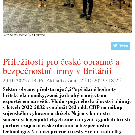
Foto: Velvyslanectví ČR v Londýně
Příležitosti pro české obranné a
bezpečnostní firmy v Británii
23.10.2023 / 18:36 |
Aktualizováno:
25.10.2023 / 18:25
Sektor obrany představuje 5,2% přidané hodnoty
britské ekonomiky, země je druhým největším
exportérem na světě. Vláda spojeného království plánuje
v letech 2022-2032 vynaložit 242 mld. GBP na nákup
vojenského vybavení a služeb. Nejen v kontextu
současných geopolitických změn a výzev vyjádřili britští
partneři zájem o české obranné a bezpečnostní
technologie. V rámci pracovní cesty vrchní ředitelky