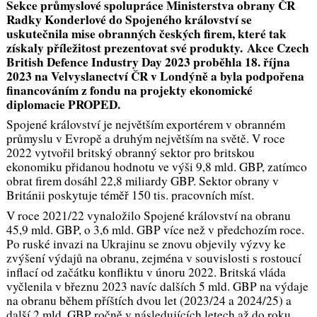
Sekce průmyslové spolupráce Ministerstva obrany ČR
Radky
Konderlové
do Spojeného království se
uskutečnila mise obranných českých firem, které tak
získaly příležitost prezentovat své produkty.
Akce Czech
British Defence Industry Day 2023 proběhla 18. října
2023 na Velvyslanectví ČR v Londýně a byla podpořena
financováním z fondu na projekty ekonomické
diplomacie PROPED.
Spojené království je největším exportérem v obranném
průmyslu v Evropě a druhým největším na světě. V roce
2022 vytvořil britský obranný sektor pro britskou
ekonomiku přidanou hodnotu ve výši 9,8 mld. GBP, zatímco
obrat firem dosáhl 22,8 miliardy GBP. Sektor obrany v
Británii poskytuje téměř 150 tis. pracovních míst.
V roce 2021/22 vynaložilo Spojené království na obranu
45,9 mld. GBP, o 3,6 mld. GBP více než v předchozím roce.
Po ruské invazi na Ukrajinu se znovu objevily výzvy ke
zvýšení výdajů na obranu, zejména v souvislosti s rostoucí
inflací od začátku konfliktu v únoru 2022. Britská vláda
vyčlenila v březnu 2023 navíc dalších 5 mld. GBP na výdaje
na obranu během příštích dvou let (2023/24 a 2024/25) a
další 2 mld. GBP ročně v následujících letech až do roku