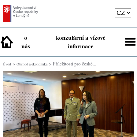
o
konzulární a vízové
nás
informace
>
> Příležitosti pro české...
Úvod
Obchod a ekonomika