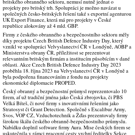
britského obranného sektoru, nemusí nutně jednat o
projekty pro britský trh. Spolupráci je možno navázat u
společných česko-britských řešení také s exportní agenturou
UK Export Finance, která má pro projekty v České
republice alokovány až 4 mld. GBP.
Firmy z českého obranného a bezpečnostního sektoru měly
díky projektu Czech British Defence Industry Day, který
vznikl ve spolupráci Velvyslanectví ČR v Londýně, AOBP a
Ministerstva obrany ČR, příležitost se prezentovat
relevantním britským firmám a institucím působícím v dané
oblasti. Akce Czech British Defence Industry Day 2023
proběhla 18. října 2023 na Velvyslanectví ČR v Londýně a
byla podpořena financováním z fondu na projekty
ekonomické diplomacie PROPED.
Český obranný a bezpečnostní průmysl reprezentovalo 10
firem, ať už tradiční jména jako Česká zbrojovka, či PBS
Velká Bíteš, či nové firmy s inovativními řešeními jako
Stratosyst či Grant Detection. Společně s Excalibur Army,
Svos, VOP CZ, Vzduchotechnik a Žďas prezentovaly firmy
širokou škálu českého obranně-bezpečnostního průmyslu.
Nabídku doplnil software firmy Aura. Mise českých firem se
uskutečnila v rámci pracovní cesty vrchní ředitelky Sekce