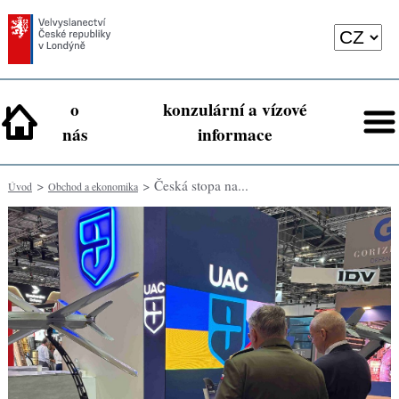
o
konzulární a vízové
nás
informace
>
> Česká stopa na...
Úvod
Obchod a ekonomika