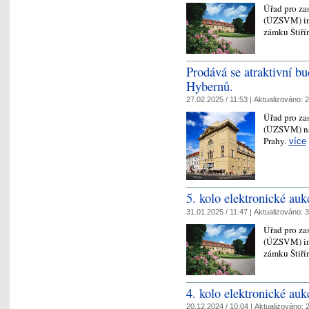
Úřad pro za
(ÚZSVM) inf
zámku Štiří
Prodává se atraktivní bu
Hybernů.
27.02.2025 / 11:53 |
Aktualizováno:
2
Úřad pro za
(ÚZSVM) nab
Prahy.
více
5. kolo elektronické auk
31.01.2025 / 11:47 |
Aktualizováno:
3
Úřad pro za
(ÚZSVM) inf
zámku Štiří
4. kolo elektronické auk
20.12.2024 / 10:04 |
Aktualizováno:
2