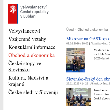
Velvyslanectví
Úvod
> Obchod a ekonomika
Vzájemné vztahy
Mikrovar na GASTexpo
09.02.2026 / 10:02 |
Aktualizováno:
0
Konzulární informace
Ve dnech 4. 
Obchod a ekonomika
na lublaňsk
2026 české 
České stopy ve
Slovinsku
Kultura, školství a
Slovinsko-český den ob
krajané
26.11.2025 / 14:29 |
Aktualizováno:
2
Konference 
Češke sledi v Sloveniji
firem v rámc
česká ekono