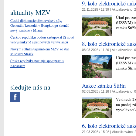
9. kolo elektronické auk
21.11.2025 / 12:39 |
Aktualizováno:
2
aktuality MZV
Úřad pro za
Česká diplomacie přesouvá své síly.
(ÚZSVM) inf
Generální konzulát v Hongkongu skončí,
zámku Štiří
nový vznikne v Miami
Českou republiku budou zastupovat tři nové
velvyslankyně a pět nových velvyslanců
8. kolo elektronické auk
Novým státním tajemníkem MZV se stal
08.08.2025 / 11:26 |
Aktualizováno:
0
Miloslav Stašek
Úřad pro za
Česká republika posiluje spolupráci s
(ÚZSVM) inf
Kansasem
zámku Štiří
Aukce zámku Štiřín
sledujte nás na
02.05.2025 / 11:18 |
Aktualizováno:
0
Ve dnech 28.
na prodej zá
vyvolávací 
6. kolo elektronické auk
21.03.2025 / 15:08 |
Aktualizováno:
2