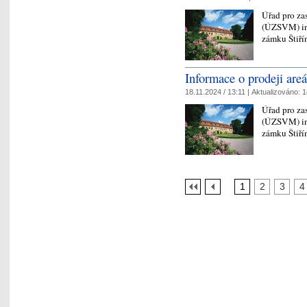
Úřad pro za
(ÚZSVM) inf
zámku Štiří
Informace o prodeji areá
18.11.2024 / 13:11 |
Aktualizováno:
1
Úřad pro za
(ÚZSVM) inf
zámku Štiří
1
2
3
4