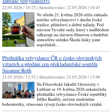
zahradě velvyslanectví
22.05.2026 / 10:25 |
Aktualizováno:
22.05.2026 / 10:43
Ve středu 21. května 2026 ožila zahrada
našeho velvyslanectví v duchu české
tradice, přátelství a dobré nálady. Pod
názvem Vyvalte sudy, který s nadhledem
odkazuje na slavnou filmovou a hudební
atmosféru snímku Škoda lásky jsme
uspořádali…
Přednáška velvyslance ČR o česko-slovinských
vztazích a předání cen překladatelské soutěže
Susanne Roth
21.05.2026 / 12:52 |
Aktualizováno:
21.05.2026 / 13:06
Na Filozofické fakultě Univerzity v
Lublani se 19. května 2026 uskutečnila
přednáška velvyslance České republiky
Jiřího Kuděly, určená studentům
bohemistiky, věnovaná vývoji česko-slovinských vztahů.