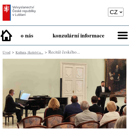
o nás
konzulární informace
>
> Recitál českého...
Úvod
Kultura, školství a...