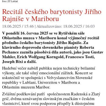
Foto: ZÚ Lublaň
Recitál českého barytonisty Jiřího
Rajniše v Mariboru
18.06.2025 / 15:46 |
Aktualizováno:
18.06.2025 / 16:03
V pondělí 16. června 2025 se ve Rytířském sále
Oblastního muzea v Mariboru konal výjimečný recitál
předního českého barytonisty Jiřího Rajniše. Za
klavírního doprovodu slovenského pianisty Roberta
Pechance zazněla působivá díla autorů, jako jsou Gustav
Mahler, Erich Wolfgang Korngold, Francesco Tosti,
Joseph Bixi a další.
Hudební večer nabídl publiku nejen technicky brilantní
výkony, ale také silný emocionální zážitek. Koncert se
uskutečnil ve spolupráci s Velvyslanectvím Slovenské
republiky v Lublani, Univerzitou v Mariboru a
Oblastním muzeem Maribor.
Zvláštní poděkování patří společnostem Radenská a Zlatý
grič, dvěma uznávaným slovinským značkám v českém
vlastnictví, které svou podporou přispěly k důstojnému