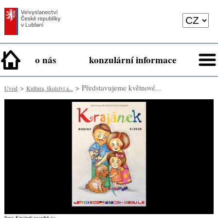
o nás
konzulární informace
>
> Představujeme květnové...
Úvod
Kultura, školství a...
Foto: Krajánek ve světě, z.s.