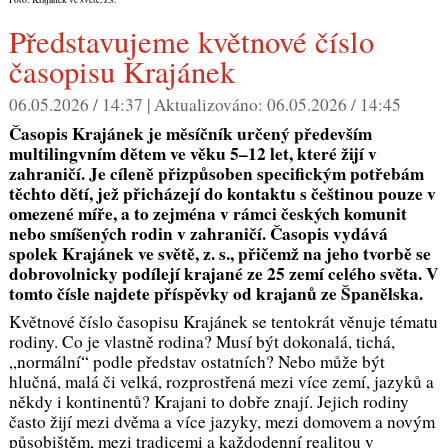
Představujeme květnové číslo
časopisu Krajánek
06.05.2026 / 14:37 |
Aktualizováno:
06.05.2026 / 14:45
Časopis Krajánek je měsíčník určený především
multilingvním dětem ve věku 5–12 let, které žijí v
zahraničí. Je cíleně přizpůsoben specifickým potřebám
těchto dětí, jež přicházejí do kontaktu s češtinou pouze v
omezené míře, a to zejména v rámci českých komunit
nebo smíšených rodin v zahraničí. Časopis vydává
spolek Krajánek ve světě, z. s., přičemž na jeho tvorbě se
dobrovolnicky podílejí krajané ze 25 zemí celého světa.
V
tomto čísle najdete příspěvky od krajanů ze Španělska.
Květnové číslo časopisu Krajánek se tentokrát věnuje tématu
rodiny. Co je vlastně rodina? Musí být dokonalá, tichá,
„normální“ podle představ ostatních? Nebo může být
hlučná, malá či velká, rozprostřená mezi více zemí, jazyků a
někdy i kontinentů? Krajani to dobře znají. Jejich rodiny
často žijí mezi dvěma a více jazyky, mezi domovem a novým
působištěm, mezi tradicemi a každodenní realitou v