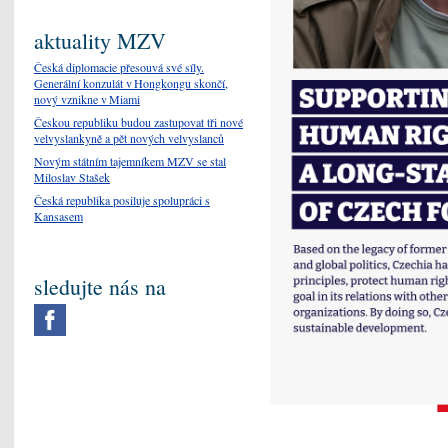
aktuality MZV
Česká diplomacie přesouvá své síly.
Generální konzulát v Hongkongu skončí,
nový vznikne v Miami
Českou republiku budou zastupovat tři nové
velvyslankyně a pět nových velvyslanců
Novým státním tajemníkem MZV se stal
Miloslav Stašek
Česká republika posiluje spolupráci s
Kansasem
sledujte nás na