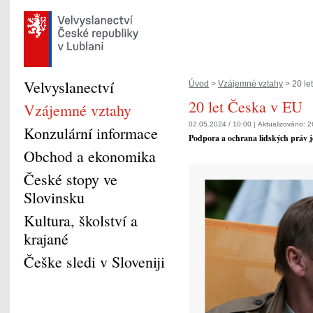
Velvyslanectví
Úvod
>
Vzájemné vztahy
> 20 le
20 let Česka v EU
Vzájemné vztahy
02.05.2024 / 10:00 |
Aktualizováno:
2
Konzulární informace
Podpora a ochrana lidských práv je
Obchod a ekonomika
České stopy ve
Slovinsku
Kultura, školství a
krajané
Češke sledi v Sloveniji