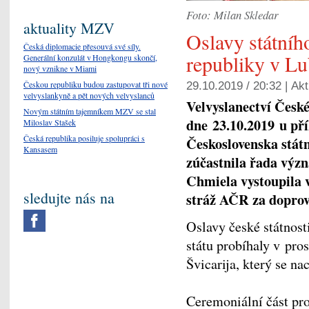
Foto: Milan Skledar
aktuality MZV
Oslavy státníh
Česká diplomacie přesouvá své síly.
republiky v Lu
Generální konzulát v Hongkongu skončí,
nový vznikne v Miami
Českou republiku budou zastupovat tři nové
29.10.2019 / 20:32 |
Akt
velvyslankyně a pět nových velvyslanců
Velvyslanectví Česk
Novým státním tajemníkem MZV se stal
dne
23.10.2019
u pří
Miloslav Stašek
Česká republika posiluje spolupráci s
Československa státn
Kansasem
zúčastnila řada význ
Chmiela vystoupila v
sledujte nás na
stráž AČR za dopro
Oslavy české státnos
státu probíhaly v pr
Švicarija, který se na
Ceremoniální část pro