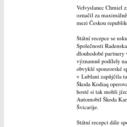
Velvyslanec Chmiel zm
označil za maximálně 
mezi Českou republik
Státní recepce se usk
Společnosti Radenska
dlouhodobé partnery v
významně podílely na
obvyklé sponzorské s
v Lublani zapůjčila t
Škoda Kodiaq operoval
hosté si tak mohli jí
Automobil Škoda Kami
Švicarije.
Státní recepci dále 