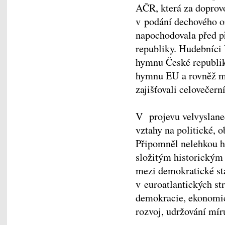
AČR, která za doprovo
v podání dechového 
napochodovala před př
republiky. Hudebníci
hymnu České republiky
hymnu EU a rovněž 
zajišťovali celovečer
V projevu velvyslanec
vztahy na politické, o
Připomněl nelehkou hi
složitým historickým
mezi demokratické st
v euroatlantických st
demokracie, ekonomic
rozvoj, udržování míru