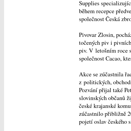
Supplies specializujíc
během recepce předve
společnost Česká zbr
Pivovar Zlosin, pochá
točených piv i pivních
piv. V letošním roce 
společnost Cacao, kte
Akce se zúčastnila ř
z politických, obchod
Pozvání přijal také Pe
slovinských občanů žij
české krajanské komun
zúčastnilo přibližně 2
pojetí oslav českého 