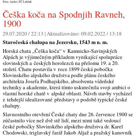
Foto: Archiv ZÚ Lublaň
Češka koča na Spodnjih Ravneh,
1900
29.07.2020 / 22:13 |
Aktualizováno:
09.02.2022 / 13:18
Staročeská chalupa na Jezersku, 1543 m n. m.
Horská chata „Češka koča“ v Kamnicko-Savinjských
Alpách je výjimečným příkladem vynikající spolupráce
slovinských a českých horolezců na přelomu 19. a 20.
století. Chatu postavila v roce 1899 česká pobočka
Slovinského alpského družstva podle plánu českého
architekta Josefa Podhajského, absolventa vídeňské
techniky a akademie, která tímto uskutečnila svoji ambici o
vlastní horské chatě v alpské oblasti. Návrh stavby vycházel
z tehdejší idealizované představy o podobě typické české
chalupy.
Slavnostního otevření České chaty dne 26. července 1900 se
zúčastnilo více než dvě stě lidí, mezi nimi také vedoucí
české pobočky Slovinského alpského družstva dr. Karel
Chodowski, triglavský farář Jakob Aljaž a pražský kanovník