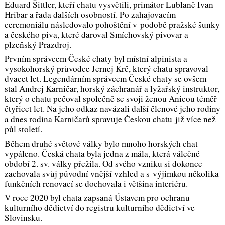
Eduard Šittler, kteří chatu vysvětili, primátor Lublaně Ivan
Hribar a řada dalších osobností. Po zahajovacím
ceremoniálu následovalo pohoštění v podobě pražské šunky
a českého piva, které daroval Smíchovský pivovar a
plzeňský Prazdroj.
Prvním správcem České chaty byl místní alpinista a
vysokohorský průvodce Jernej Krč, který chatu spravoval
dvacet let. Legendárním správcem České chaty se ovšem
stal Andrej Karničar, horský záchranář a lyžařský instruktor,
který o chatu pečoval společně se svoji ženou Anicou téměř
čtyřicet let. Na jeho odkaz navázali další členové jeho rodiny
a dnes rodina Karničarů spravuje Českou chatu již více než
půl století.
Během druhé světové války bylo mnoho horských chat
vypáleno. Česká chata byla jedna z mála, která válečné
období 2. sv. války přežila. Od svého vzniku si dokonce
zachovala svůj původní vnější vzhled a s výjimkou několika
funkčních renovací se dochovala i většina interiéru.
V roce 2020 byl chata zapsaná Ústavem pro ochranu
kulturního dědictví do registru kulturního dědictví ve
Slovinsku.