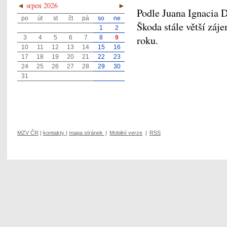
◄
srpen 2026
►
Podle Juana Ignacia 
po
út
st
čt
pá
so
ne
Škoda stále větší záj
1
2
roku.
3
4
5
6
7
8
9
10
11
12
13
14
15
16
17
18
19
20
21
22
23
24
25
26
27
28
29
30
31
MZV ČR
|
kontakty
|
mapa stránek
|
Mobilní verze
|
RSS