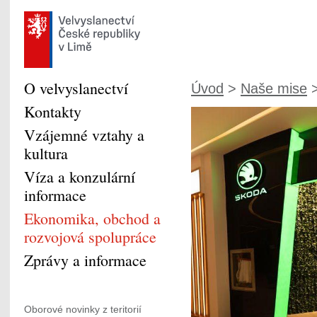
O velvyslanectví
Úvod
>
Naše mise
>
Kontakty
Vzájemné vztahy a
kultura
Víza a konzulární
informace
Ekonomika, obchod a
rozvojová spolupráce
Zprávy a informace
Oborové novinky z teritorií