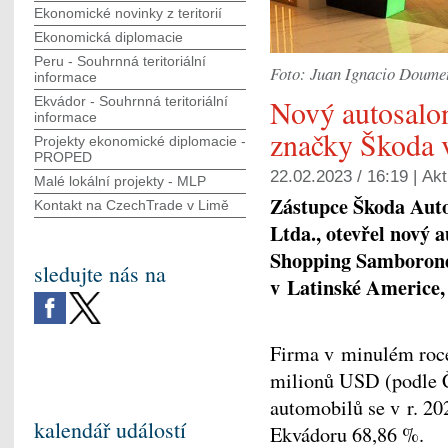
Ekonomické novinky z teritorií
Ekonomická diplomacie
Peru - Souhrnná teritoriální
Foto: Juan Ignacio Doumet
informace
Nový autosalon
Ekvádor - Souhrnná teritoriální
informace
značky Škoda 
Projekty ekonomické diplomacie -
PROPED
22.02.2023 / 16:19 |
Akt
Malé lokální projekty - MLP
Zástupce Škoda Auto
Kontakt na CzechTrade v Limě
Ltda., otevřel nový 
Shopping Samborond
sledujte nás na
v Latinské Americe,
Firma v minulém roce
milionů USD (podle Č
automobilů se v r. 2
kalendář událostí
Ekvádoru 68,86 %.