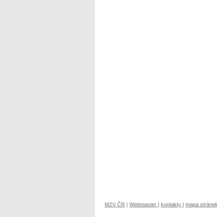
MZV ČR
|
Webmaster
|
kontakty
|
mapa stráne