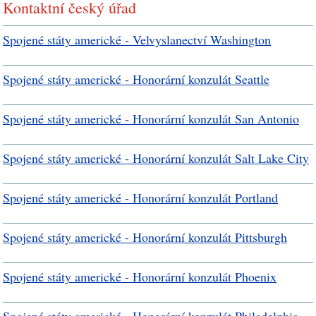
Kontaktní český úřad
Spojené státy americké - Velvyslanectví Washington
Spojené státy americké - Honorární konzulát Seattle
Spojené státy americké - Honorární konzulát San Antonio
Spojené státy americké - Honorární konzulát Salt Lake City
Spojené státy americké - Honorární konzulát Portland
Spojené státy americké - Honorární konzulát Pittsburgh
Spojené státy americké - Honorární konzulát Phoenix