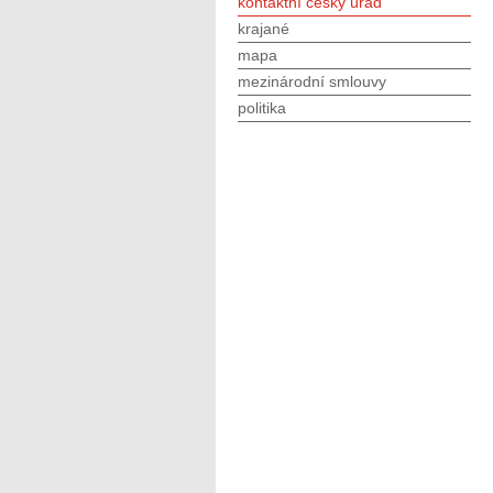
kontaktní český úřad
krajané
mapa
mezinárodní smlouvy
politika