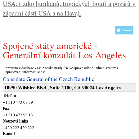
USA: riziko hurikánů, tropických bouří a požárů v
západní části USA a na Havaji
Spojené státy americké -
Generální konzulát Los Angeles
převzato z databáze Zastupitelské úřady ČR ve správě odboru administrativy a
zpracování informací MZV
Consulate General of the Czech Republic
10990 Wilshire Blvd., Suite 1100, CA 90024 Los Angeles
Telefon
+1 310 473 08 89
Fax
+1 310 473 98 13
Nouzová linka
+420 222 420 222
E-mail