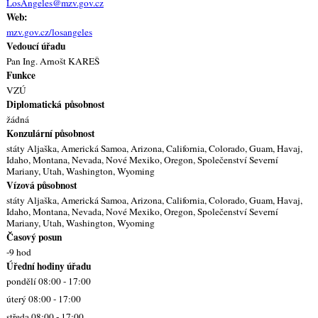
LosAngeles@mzv.gov.cz
Web:
mzv.gov.cz/losangeles
Vedoucí úřadu
Pan Ing. Arnošt KAREŠ
Funkce
VZÚ
Diplomatická působnost
žádná
Konzulární působnost
státy Aljaška, Americká Samoa, Arizona, California, Colorado, Guam, Havaj,
Idaho, Montana, Nevada, Nové Mexiko, Oregon, Společenství Severní
Mariany, Utah, Washington, Wyoming
Vízová působnost
státy Aljaška, Americká Samoa, Arizona, California, Colorado, Guam, Havaj,
Idaho, Montana, Nevada, Nové Mexiko, Oregon, Společenství Severní
Mariany, Utah, Washington, Wyoming
Časový posun
-9 hod
Úřední hodiny úřadu
pondělí 08:00 - 17:00
úterý 08:00 - 17:00
středa 08:00 - 17:00