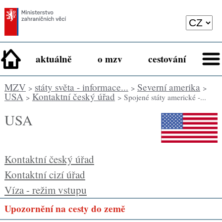
aktuálně
o mzv
cestování
MZV
státy světa - informace...
Severní amerika
>
>
>
USA
Kontaktní český úřad
>
> Spojené státy americké -...
USA
Kontaktní český úřad
Kontaktní cizí úřad
Víza - režim vstupu
Upozornění na cesty do země