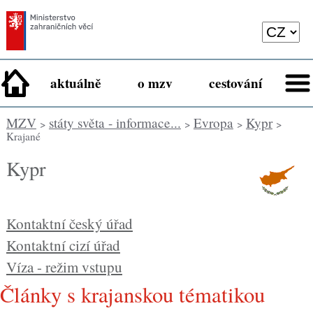
aktuálně
o mzv
cestování
MZV
státy světa - informace...
Evropa
Kypr
>
>
>
>
Krajané
Kypr
Kontaktní český úřad
Kontaktní cizí úřad
Víza - režim vstupu
Články s krajanskou tématikou