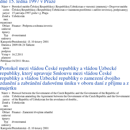
dne 15. ledna 1997 v Praze
Název v
Protokol meždu Češskoj Respublikoj i Respublikoj Uzbekistan o vnesenii izmenenij v Dogovor meždu
cizím
Češskoj Respublikoj i Respublikoj Uzbekistan o vzaimnom pooščrenii i zaščite investicij, podpisannyj
jazyce
15 janvarja 1997 goda v g. Praga
Země a
Uzbekistán
mez.
organizace
Oblast
Finance - Podpora a ochrana investic
smluvní
úpravy
Typ
dvoustranná
smlouvy
Kategorie
Prezidentská - čl. 10 ústavy 2001
Datum a
2009-08-24 Taškent
místo
podpisu
Vstup v
16.2.2011
platnost
Publikace
16/2011 Sb.m.s.
č.
Protokol mezi vládou České republiky a vládou Uzbecké
republiky, který upravuje Smlouvu mezi vládou České
republiky a vládou Uzbecké republiky o zamezení dvojího
zdanění a zabránění daňovému úniku v oboru daní z příjmu a z
majetku
Název v
Protocol between the Government of the Czech Republic and the Government of the Republic of
cizím
Uzbekistan amending the Agreement between the Government of the Czech Republic and the Government
jazyce
of the Republic of Uzbekistan for the avoidance of double...
Země a
Uzbekistán
mez.
organizace
Oblast
Finance - Zamezení dvojímu zdanění
smluvní
úpravy
Typ
dvoustranná
smlouvy
Kategorie
Prezidentská - čl. 10 ústavy 2001