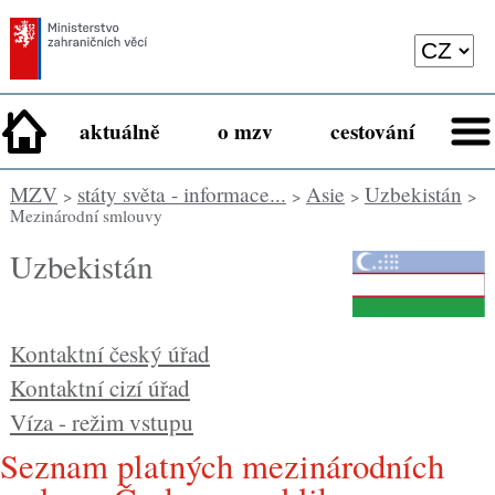
aktuálně
o mzv
cestování
MZV
státy světa - informace...
Asie
Uzbekistán
>
>
>
>
Mezinárodní smlouvy
Uzbekistán
Kontaktní český úřad
Kontaktní cizí úřad
Víza - režim vstupu
Seznam platných mezinárodních