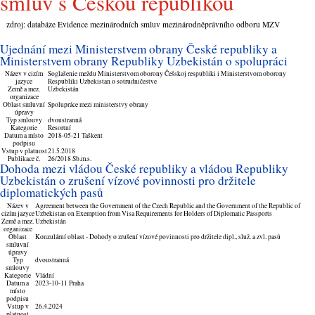
smluv s Českou republikou
zdroj: databáze Evidence mezinárodních smluv mezinárodněprávního odboru MZV
Ujednání mezi Ministerstvem obrany České republiky a
Ministerstvem obrany Republiky Uzbekistán o spolupráci
Název v cizím
Soglašenie meždu Ministerstvom oborony Češskoj respubliki i Ministerstvom oborony
jazyce
Respubliki Uzbekistan o sotrudničestve
Země a mez.
Uzbekistán
organizace
Oblast smluvní
Spolupráce mezi ministerstvy obrany
úpravy
Typ smlouvy
dvoustranná
Kategorie
Resortní
Datum a místo
2018-05-21 Taškent
podpisu
Vstup v platnost
21.5.2018
Publikace č.
26/2018 Sb.m.s.
Dohoda mezi vládou České republiky a vládou Republiky
Uzbekistán o zrušení vízové povinnosti pro držitele
diplomatických pasů
Název v
Agreement between the Government of the Czech Republic and the Government of the Republic of
cizím jazyce
Uzbekistan on Exemption from Visa Requirements for Holders of Diplomatic Passports
Země a mez.
Uzbekistán
organizace
Oblast
Konzulární oblast - Dohody o zrušení vízové povinnosti pro držitele dipl., služ. a zvl. pasů
smluvní
úpravy
Typ
dvoustranná
smlouvy
Kategorie
Vládní
Datum a
2023-10-11 Praha
místo
podpisu
Vstup v
26.4.2024
platnost