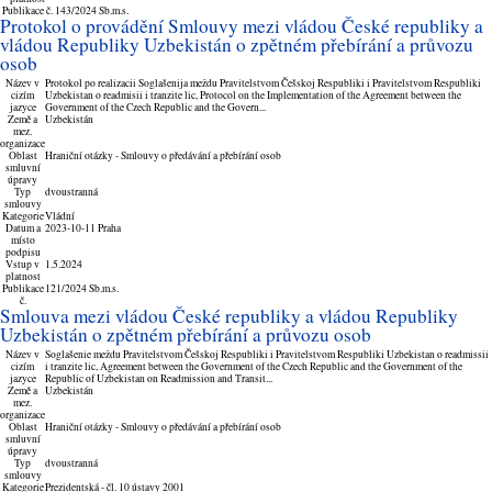
Publikace č.
143/2024 Sb.m.s.
Protokol o provádění Smlouvy mezi vládou České republiky a
vládou Republiky Uzbekistán o zpětném přebírání a průvozu
osob
Název v
Protokol po realizacii Soglašenija meždu Pravitelstvom Češskoj Respubliki i Pravitelstvom Respubliki
cizím
Uzbekistan o readmisii i tranzite lic, Protocol on the Implementation of the Agreement between the
jazyce
Government of the Czech Republic and the Govern...
Země a
Uzbekistán
mez.
organizace
Oblast
Hraniční otázky - Smlouvy o předávání a přebírání osob
smluvní
úpravy
Typ
dvoustranná
smlouvy
Kategorie
Vládní
Datum a
2023-10-11 Praha
místo
podpisu
Vstup v
1.5.2024
platnost
Publikace
121/2024 Sb.m.s.
č.
Smlouva mezi vládou České republiky a vládou Republiky
Uzbekistán o zpětném přebírání a průvozu osob
Název v
Soglašenie meždu Pravitelstvom Češskoj Respubliki i Pravitelstvom Respubliki Uzbekistan o readmissii
cizím
i tranzite lic, Agreement between the Government of the Czech Republic and the Government of the
jazyce
Republic of Uzbekistan on Readmission and Transit...
Země a
Uzbekistán
mez.
organizace
Oblast
Hraniční otázky - Smlouvy o předávání a přebírání osob
smluvní
úpravy
Typ
dvoustranná
smlouvy
Kategorie
Prezidentská - čl. 10 ústavy 2001