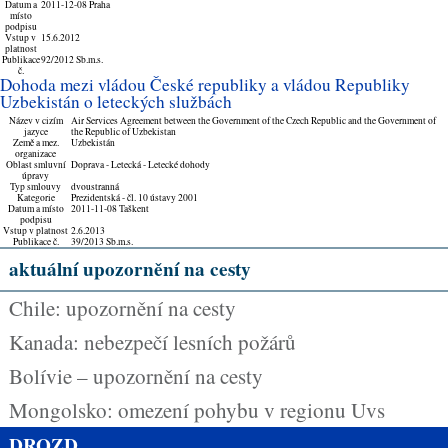
Datum a
2011-12-08 Praha
místo
podpisu
Vstup v
15.6.2012
platnost
Publikace
92/2012 Sb.m.s.
č.
Dohoda mezi vládou České republiky a vládou Republiky
Uzbekistán o leteckých službách
Název v cizím
Air Services Agreement between the Government of the Czech Republic and the Government of
jazyce
the Republic of Uzbekistan
Země a mez.
Uzbekistán
organizace
Oblast smluvní
Doprava - Letecká - Letecké dohody
úpravy
Typ smlouvy
dvoustranná
Kategorie
Prezidentská - čl. 10 ústavy 2001
Datum a místo
2011-11-08 Taškent
podpisu
Vstup v platnost
2.6.2013
Publikace č.
39/2013 Sb.m.s.
aktuální upozornění na cesty
Chile: upozornění na cesty
Kanada: nebezpečí lesních požárů
Bolívie – upozornění na cesty
Mongolsko: omezení pohybu v regionu Uvs
DROZD