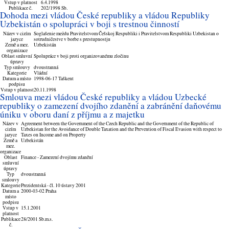
Vstup v platnost
6.4.1998
Publikace č.
202/1998 Sb.
Dohoda mezi vládou České republiky a vládou Republiky
Uzbekistán o spolupráci v boji s trestnou činností
Název v cizím
Soglašenie meždu Pravitelstvom Češskoj Respubliki i Pravitelstvom Respubliki Uzbekistan o
jazyce
sotrudničestve v borbe s prestupnostju
Země a mez.
Uzbekistán
organizace
Oblast smluvní
Spolupráce v boji proti organizovanému zločinu
úpravy
Typ smlouvy
dvoustranná
Kategorie
Vládní
Datum a místo
1998-06-17 Taškent
podpisu
Vstup v platnost
20.11.1998
Smlouva mezi vládou České republiky a vládou Uzbecké
republiky o zamezení dvojího zdanění a zabránění daňovému
úniku v oboru daní z příjmu a z majetku
Název v
Agreement between the Government of the Czech Republic and the Government of the Republic of
cizím
Uzbekistan for the Avoidance of Double Taxation and the Prevention of Fiscal Evasion with respect to
jazyce
Taxes on Income and on Property
Země a
Uzbekistán
mez.
organizace
Oblast
Finance - Zamezení dvojímu zdanění
smluvní
úpravy
Typ
dvoustranná
smlouvy
Kategorie
Prezidentská - čl. 10 ústavy 2001
Datum a
2000-03-02 Praha
místo
podpisu
Vstup v
15.1.2001
platnost
Publikace
28/2001 Sb.m.s.
č.