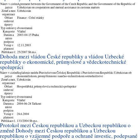
Název v cizím
Agreement between the Government of the Czech Republic and the Government of the Republic of
jazyce
Uzbekistan on cooperation and mutual assistance in customs matters
Země a mez.
Uzbekistán
organizace
Oblast
Finance - Celní otázky
smluvní
úpravy
Typ smlouvy
dvoustranná
Kategorie
Vládní
Datum a
2003-04-15 Praha
místo
podpisu
Vstup v
12.11.2003
platnost
Publikace č.
25/2007 Sb.m.s.
Dohoda mezi vládou České republiky a vládou Uzbecké
republiky o ekonomické, průmyslové a vědeckotechnické
spolupráci
Název v cizím
Soglašenie meždu Pravitelstvom Češskoj Respubliki i Pravitelstvom Respubliki Uzbekistan ob
jazyce
ekonomičeskom, promyšlennom i naučno-techničeskom sotrudničestve
Země a mez.
Uzbekistán
organizace
Oblast
Hospodářská, průmyslová a technická spolupráce
smluvní
úpravy
Typ smlouvy
dvoustranná
Kategorie
Vládní
Datum a
2004-06-28 Taškent
místo
podpisu
Vstup v
28.6.2004
platnost
Publikace č.
133/2004 Sb.m.s.
Protokol mezi Českou republikou a Uzbeckou republikou o
změně Dohody mezi Českou republikou a Uzbeckou
republikou o vzájemné podpoře a ochraně investic, podepsané