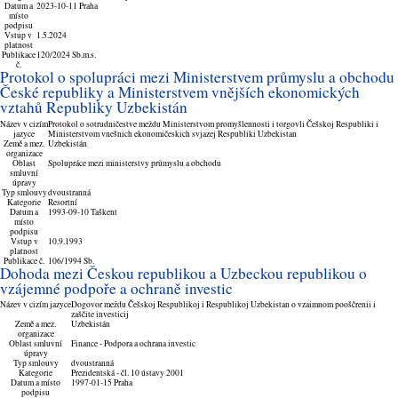
Datum a
2023-10-11 Praha
místo
podpisu
Vstup v
1.5.2024
platnost
Publikace
120/2024 Sb.m.s.
č.
Protokol o spolupráci mezi Ministerstvem průmyslu a obchodu
České republiky a Ministerstvem vnějších ekonomických
vztahů Republiky Uzbekistán
Název v cizím
Protokol o sotrudničestve meždu Ministerstvom promyšlennosti i torgovli Češskoj Respubliki i
jazyce
Ministerstvom vnešnich ekonomičeskich svjazej Respubliki Uzbekistan
Země a mez.
Uzbekistán
organizace
Oblast
Spolupráce mezi ministerstvy průmyslu a obchodu
smluvní
úpravy
Typ smlouvy
dvoustranná
Kategorie
Resortní
Datum a
1993-09-10 Taškent
místo
podpisu
Vstup v
10.9.1993
platnost
Publikace č.
106/1994 Sb.
Dohoda mezi Českou republikou a Uzbeckou republikou o
vzájemné podpoře a ochraně investic
Název v cizím jazyce
Dogovor meždu Češskoj Respublikoj i Respublikoj Uzbekistan o vzaimnom pooščrenii i
zaščite investicij
Země a mez.
Uzbekistán
organizace
Oblast smluvní
Finance - Podpora a ochrana investic
úpravy
Typ smlouvy
dvoustranná
Kategorie
Prezidentská - čl. 10 ústavy 2001
Datum a místo
1997-01-15 Praha
podpisu