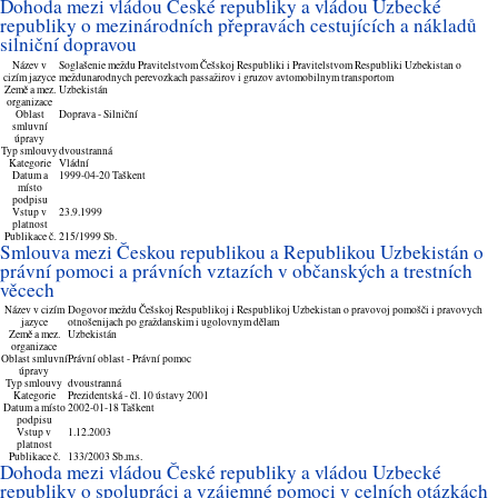
Dohoda mezi vládou České republiky a vládou Uzbecké
republiky o mezinárodních přepravách cestujících a nákladů
silniční dopravou
Název v
Soglašenie meždu Pravitelstvom Češskoj Respubliki i Pravitelstvom Respubliki Uzbekistan o
cizím jazyce
meždunarodnych perevozkach passažirov i gruzov avtomobilnym transportom
Země a mez.
Uzbekistán
organizace
Oblast
Doprava - Silniční
smluvní
úpravy
Typ smlouvy
dvoustranná
Kategorie
Vládní
Datum a
1999-04-20 Taškent
místo
podpisu
Vstup v
23.9.1999
platnost
Publikace č.
215/1999 Sb.
Smlouva mezi Českou republikou a Republikou Uzbekistán o
právní pomoci a právních vztazích v občanských a trestních
věcech
Název v cizím
Dogovor meždu Češskoj Respublikoj i Respublikoj Uzbekistan o pravovoj pomošči i pravovych
jazyce
otnošenijach po graždanskim i ugolovnym dělam
Země a mez.
Uzbekistán
organizace
Oblast smluvní
Právní oblast - Právní pomoc
úpravy
Typ smlouvy
dvoustranná
Kategorie
Prezidentská - čl. 10 ústavy 2001
Datum a místo
2002-01-18 Taškent
podpisu
Vstup v
1.12.2003
platnost
Publikace č.
133/2003 Sb.m.s.
Dohoda mezi vládou České republiky a vládou Uzbecké
republiky o spolupráci a vzájemné pomoci v celních otázkách