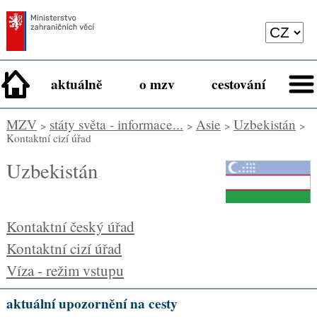
aktuálně
o mzv
cestování
MZV
státy světa - informace...
Asie
Uzbekistán
>
>
>
>
Kontaktní cizí úřad
Uzbekistán
Kontaktní český úřad
Kontaktní cizí úřad
Víza - režim vstupu
aktuální upozornění na cesty