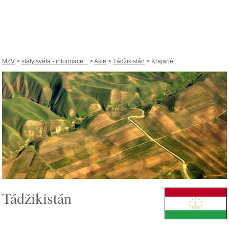
MZV
>
státy světa - informace...
>
Asie
>
Tádžikistán
> Krajané
Tádžikistán