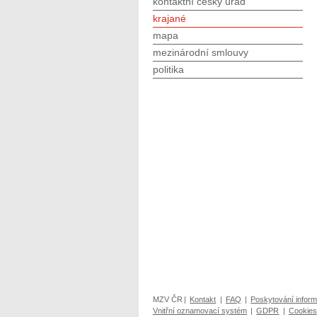
kontaktní český úřad
krajané
mapa
mezinárodní smlouvy
politika
MZV ČR
|
Kontakt
|
FAQ
|
Poskytování inform
Vnitřní oznamovací systém
|
GDPR
|
Cookies