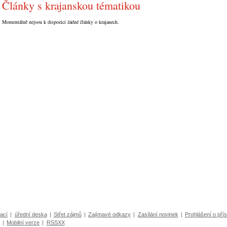
Články s krajanskou tématikou
Momentálně nejsou k dispozici žádné články o krajanech.
ací
|
úřední deska
|
Střet zájmů
|
Zajímavé odkazy
|
Zasílání novinek
|
Prohlášení o přís
|
Mobilní verze
|
RSSXX