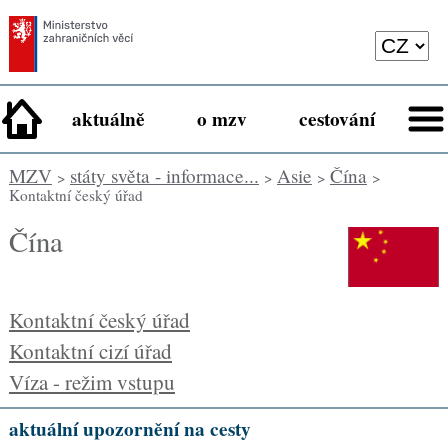
aktuálně
o mzv
cestování
MZV
státy světa - informace...
Asie
Čína
>
>
>
>
Kontaktní český úřad
Čína
Kontaktní český úřad
Kontaktní cizí úřad
Víza - režim vstupu
aktuální upozornění na cesty