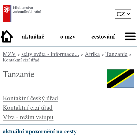
aktuálně
o mzv
cestování
MZV
státy světa - informace...
Afrika
Tanzanie
>
>
>
>
Kontaktní cizí úřad
Tanzanie
Kontaktní český úřad
Kontaktní cizí úřad
Víza - režim vstupu
aktuální upozornění na cesty