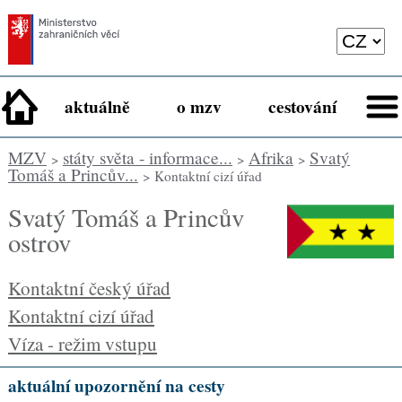
aktuálně
o mzv
cestování
MZV
státy světa - informace...
Afrika
Svatý
>
>
>
Tomáš a Princův...
> Kontaktní cizí úřad
Svatý Tomáš a Princův
ostrov
Kontaktní český úřad
Kontaktní cizí úřad
Víza - režim vstupu
aktuální upozornění na cesty