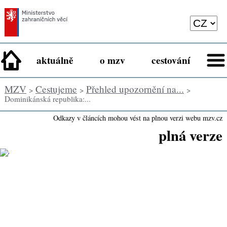
aktuálně
o mzv
cestování
MZV
Cestujeme
Přehled upozornění na...
>
>
>
Dominikánská republika:...
Odkazy v článcích mohou vést na plnou verzi webu mzv.cz
plná verze