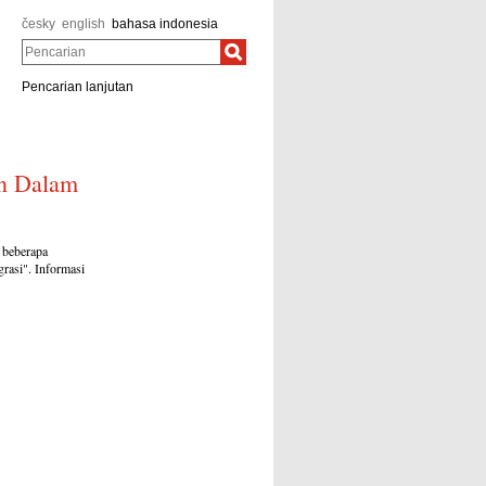
česky
english
bahasa indonesia
Pencarian
Pencarian lanjutan
an Dalam
 beberapa
rasi". Informasi