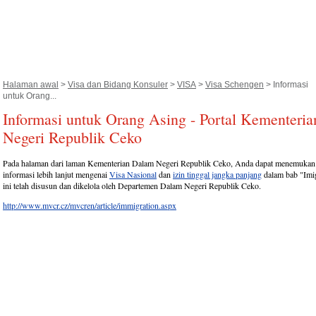
Halaman awal
>
Visa dan Bidang Konsuler
>
VISA
>
Visa Schengen
> Informasi
untuk Orang...
Informasi untuk Orang Asing - Portal Kementeri
Negeri Republik Ceko
Pada halaman dari laman Kementerian Dalam Negeri Republik Ceko, Anda dapat menemukan
informasi lebih lanjut mengenai
Visa Nasional
dan
izin tinggal jangka panjang
dalam bab "Imig
ini telah disusun dan dikelola oleh Departemen Dalam Negeri Republik Ceko.
http://www.mvcr.cz/mvcren/article/immigration.aspx