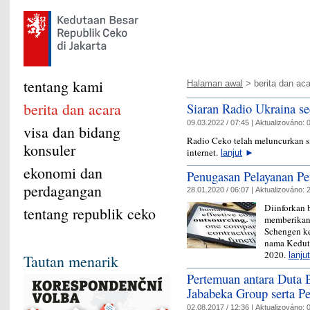
tentang kami
Halaman awal
> berita dan aca
berita dan acara
Siaran Radio Ukraina s
09.03.2022 / 07:45 |
Aktualizováno:
0
visa dan bidang
Radio Ceko telah meluncurkan s
konsuler
internet.
lanjut
►
ekonomi dan
Penugasan Pelayanan P
perdagangan
28.01.2020 / 06:07 |
Aktualizováno:
2
Diinforkan 
tentang republik ceko
memberikan
Schengen ke
nama Keduta
2020.
lanjut
Tautan menarik
Pertemuan antara Duta 
Jababeka Group serta Pe
02.08.2017 / 12:36 |
Aktualizováno:
0