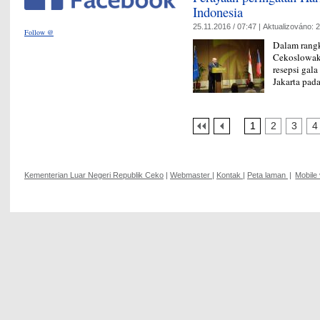
Indonesia
25.11.2016 / 07:47 |
Aktualizováno:
2
Follow @
Dalam rang
Cekoslowak
resepsi gal
Jakarta pad
1
2
3
4
Kementerian Luar Negeri Republik Ceko
|
Webmaster
|
Kontak
|
Peta laman
|
Mobile