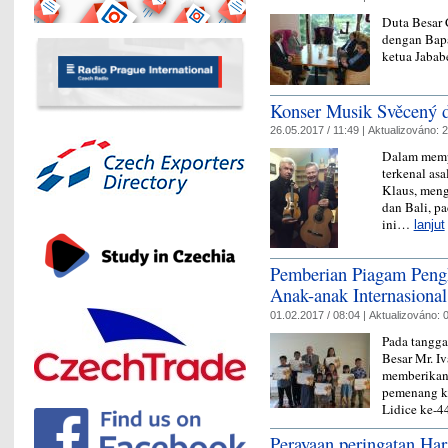
Duta Besar
dengan Bapa
ketua Jaba
Konser Musik Svěcený d
26.05.2017 / 11:49 |
Aktualizováno:
2
Dalam memp
terkenal asa
Klaus, meng
dan Bali, pa
ini…
lanjut
Pemberian Piagam Peng
Anak-anak Internasional
01.02.2017 / 08:04 |
Aktualizováno:
0
Pada tangga
Besar Mr. I
memberikan 
pemenang ko
Lidice ke-4
Perayaan peringatan Har