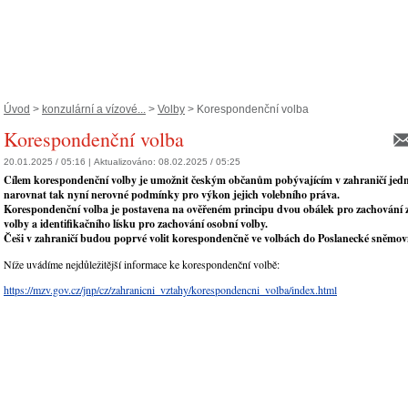
Úvod
>
konzulární a vízové...
>
Volby
> Korespondenční volba
Korespondenční volba
20.01.2025 / 05:16 |
Aktualizováno:
08.02.2025 / 05:25
Cílem korespondenční volby je umožnit českým občanům pobývajícím v zahraničí jedno
narovnat tak nyní nerovné podmínky pro výkon jejich volebního práva.
Korespondenční volba je postavena na ověřeném principu dvou obálek pro zachování z
volby a identifikačního lísku pro zachování osobní volby.
Češi v zahraničí budou poprvé volit korespondenčně ve volbách do Poslanecké sněmov
Níže uvádíme nejdůležitější informace ke korespondenční volbě:
https://mzv.gov.cz/jnp/cz/zahranicni_vztahy/korespondencni_volba/index.html