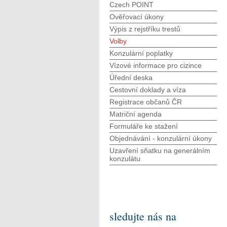
Czech POINT
Ověřovací úkony
Výpis z rejstříku trestů
Volby
Konzulární poplatky
Vízové informace pro cizince
Úřední deska
Cestovní doklady a víza
Registrace občanů ČR
Matriční agenda
Formuláře ke stažení
Objednávání - konzulární úkony
Uzavření sňatku na generálním
konzulátu
sledujte nás na