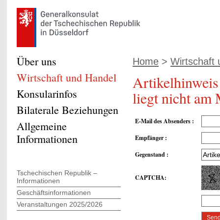
Über uns
Home
>
Wirtschaft
Wirtschaft und Handel
Artikelhinweis
Konsularinfos
liegt nicht am
Bilaterale Beziehungen
E-Mail des Absenders
:
Allgemeine
Informationen
Empfänger
:
Gegenstand
:
Tschechischen Republik –
CAPTCHA
:
Informationen
Geschäftsinformationen
Veranstaltungen 2025/2026