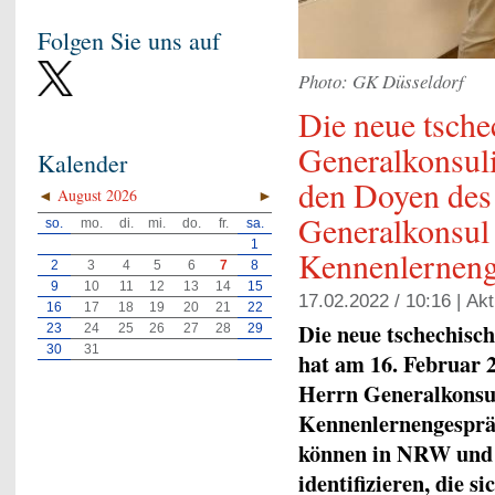
Folgen Sie uns auf
Photo: GK Düsseldorf
Die neue tsche
Generalkonsuli
Kalender
den Doyen des
◄
August 2026
►
Generalkonsu
so.
mo.
di.
mi.
do.
fr.
sa.
1
Kennenlerneng
2
3
4
5
6
7
8
9
10
11
12
13
14
15
17.02.2022 / 10:16 |
Akt
16
17
18
19
20
21
22
Die neue tschechisc
23
24
25
26
27
28
29
30
31
hat am 16. Februar 
Herrn Generalkons
Kennenlernengesprä
können in NRW und 
identifizieren, die 