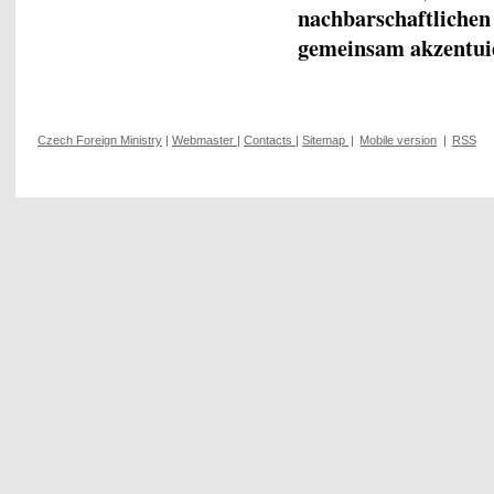
nachbarschaftliche
gemeinsam akzentu
Czech Foreign Ministry
|
Webmaster
|
Contacts
|
Sitemap
|
Mobile version
|
RSS