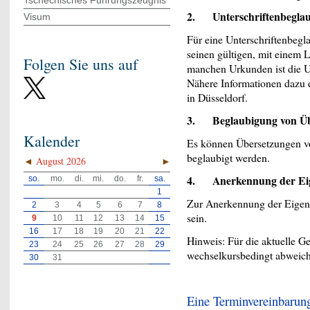
Tschechisches Führungszeugnis
2. Unterschriftenbegla
Visum
Für eine Unterschriftenbegl
seinen gültigen, mit einem 
Folgen Sie uns auf
manchen Urkunden ist die Un
Nähere Informationen dazu e
in Düsseldorf.
3. Beglaubigung von Üb
Kalender
Es können Übersetzungen v
beglaubigt werden.
◄
August 2026
►
4. Anerkennung der Eig
so.
mo.
di.
mi.
do.
fr.
sa.
1
Zur Anerkennung der Eigenu
2
3
4
5
6
7
8
sein.
9
10
11
12
13
14
15
16
17
18
19
20
21
22
Hinweis: Für die aktuelle Ge
23
24
25
26
27
28
29
wechselkursbedingt abweic
30
31
Eine Terminvereinbarung