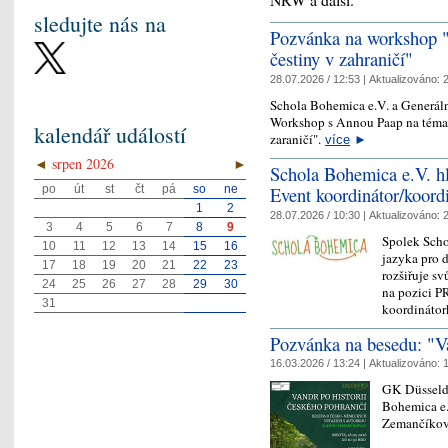
sledujte nás na
Pozvánka na workshop "J
čestiny v zahraničí"
28.07.2026 / 12:53 |
Aktualizováno:
2
Schola Bohemica e.V. a Generál
Workshop s Annou Paap na téma: 
kalendář událostí
zaraničí".
více
►
◄
srpen 2026
►
Schola Bohemica e.V. h
po
út
st
čt
pá
so
ne
Event koordinátor/koord
1
2
28.07.2026 / 10:30 |
Aktualizováno:
2
3
4
5
6
7
8
9
Spolek Scho
10
11
12
13
14
15
16
jazyka pro 
17
18
19
20
21
22
23
rozšiřuje s
24
25
26
27
28
29
30
na pozici P
31
koordinátor
Pozvánka na besedu: "Va
16.03.2026 / 13:24 |
Aktualizováno:
1
GK Düsseldo
Bohemica e.
Zemančíkov