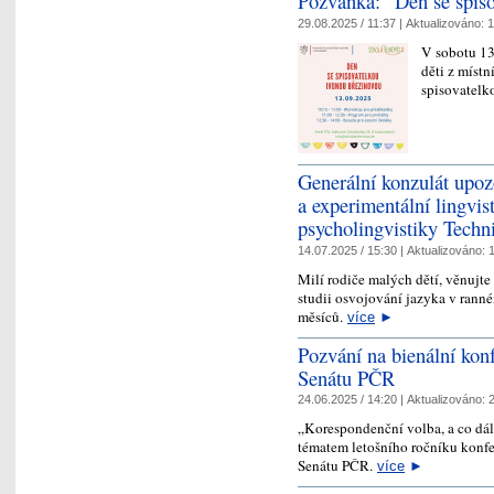
Pozvánka: "Den se spis
29.08.2025 / 11:37 |
Aktualizováno:
1
V sobotu 13.
děti z míst
spisovatelk
Generální konzulát upo
a experimentální lingvi
psycholingvistiky Techn
14.07.2025 / 15:30 |
Aktualizováno:
1
Milí rodiče malých dětí, věnujte
studii osvojování jazyka v ranné
měsíců.
více
►
Pozvání na bienální konf
Senátu PČR
24.06.2025 / 14:20 |
Aktualizováno:
2
„Korespondenční volba, a co dál.
tématem letošního ročníku konfer
Senátu PČR.
více
►