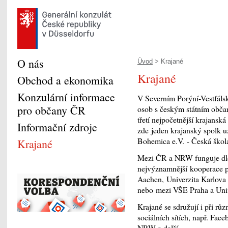
O nás
Úvod
> Krajané
Krajané
Obchod a ekonomika
Konzulární informace
V Severním Porýní-Vestfáls
pro občany ČR
osob s českým státním obča
třetí nejpočetnější krajans
Informační zdroje
zde jeden krajanský spolk u
Bohemica e.V. - Česká škol
Krajané
Mezi ČR a NRW funguje dlo
nejvýznamnější kooperace 
Aachen, Univerzita Karlova 
nebo mezi VŠE Praha a Uni
Krajané se sdružují i při r
sociálních sítích, např. Fac
NRW a další.