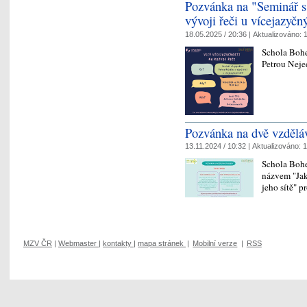
Pozvánka na "Seminář s
vývoji řeči u vícejazyčn
18.05.2025 / 20:36 |
Aktualizováno:
1
Schola Bohe
Petrou Neje
Pozvánka na dvě vzděláv
13.11.2024 / 10:32 |
Aktualizováno:
1
Schola Bohe
názvem "Jak 
jeho sítě" pr
MZV ČR
|
Webmaster
|
kontakty
|
mapa stránek
|
Mobilní verze
|
RSS