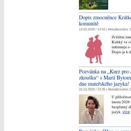
Dopis zmocněnce Krátké
komunitě
13.03.2026 / 13:02 |
Aktualizováno:
1
Zvláštní zm
Krátký ve s
informuje o
Dopis je k d
Pozvánka na „Kurz pro z
zkoušku“ s Marií Bytoms
dne mateřského jazyka!
22.12.2025 / 13:35 |
Aktualizováno:
0
U příležito
února 2026
bezplatný z
jazyk.
více