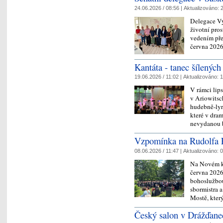
24.06.2026 / 08:56 |
Aktualizováno:
2
Delegace Vý
životní pro
vedením pře
června 2026
Kantáta - tanec šílených
19.06.2026 / 11:02 |
Aktualizováno:
1
V rámci lips
v Ariowitsc
hudebně-lyr
které v dra
nevydanou
Vzpomínka na Rudolfa 
08.06.2026 / 11:47 |
Aktualizováno:
0
Na Novém ka
června 2026
bohoslužbou 
sbormistra 
Mostě, kter
Český salon v Drážďane