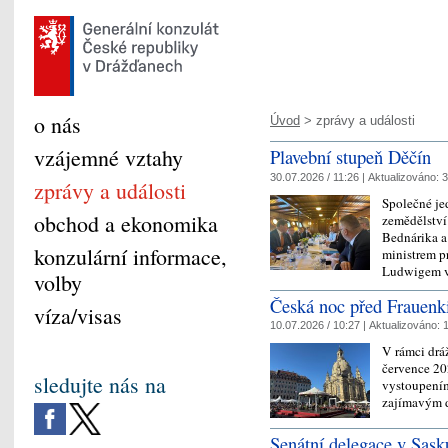
o nás
Úvod
> zprávy a události
vzájemné vztahy
Plavební stupeň Děčín
30.07.2026 / 11:26 |
Aktualizováno:
3
zprávy a události
Společné jed
obchod a ekonomika
zemědělství
Bednárika a
konzulární informace,
ministrem p
Ludwigem 
volby
Česká noc před Frauenk
víza/visas
10.07.2026 / 10:27 |
Aktualizováno:
1
V rámci drá
července 20
sledujte nás na
vystoupením
zajímavým 
Senátní delegace v Sask