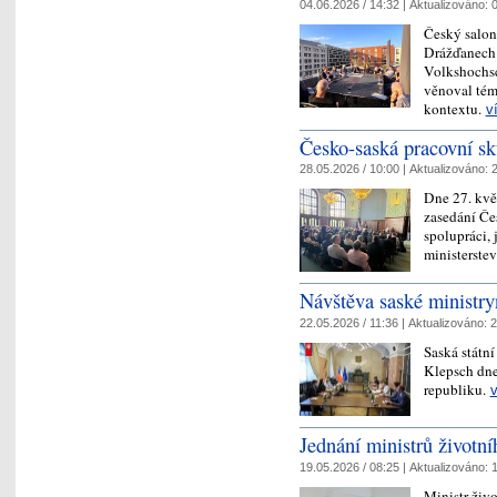
04.06.2026 / 14:32 |
Aktualizováno:
0
Český salon
Drážďanech 
Volkshochsc
věnoval tém
kontextu.
v
Česko-saská pracovní s
28.05.2026 / 10:00 |
Aktualizováno:
2
Dne 27. kvě
zasedání Če
spolupráci, 
ministerstev
Návštěva saské ministry
22.05.2026 / 11:36 |
Aktualizováno:
2
Saská státní
Klepsch dne
republiku.
v
Jednání ministrů životn
19.05.2026 / 08:25 |
Aktualizováno:
1
Ministr živ