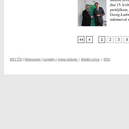
dne 15. kvě
protějškem, 
Georg-Ludw
informoval
1
2
3
4
MZV ČR
|
Webmaster
|
kontakty
|
mapa stránek
|
Mobilní verze
|
RSS