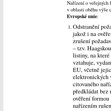
Nařízení o veřejných 
v oblasti oběhu výše 
Evropské unie
:
Odstranění poža
jakož i na ověř
zrušení požadav
– tzv. Haagskou
listiny, na kter
vztahuje, vydan
EU, včetně jeji
elektronických v
citovaného nař
předkládat bez 
ověření formou 
nařízením rušen