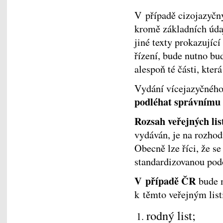
V případě cizojazyčný
kromě základních údaj
jiné texty prokazující
řízení, bude nutno buď
alespoň té části, kte
Vydání vícejazyčnéh
podléhat správnímu
Rozsah veřejných lis
vydáván, je na rozhod
Obecně lze říci, že se
standardizovanou podo
V případě ČR
bude m
k těmto veřejným lis
rodný list;