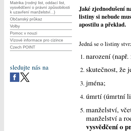
Matrika (rodný list, oddací list,
Jaké zjednodušení na
vysvědčení o právní způsobilosti
k uzavření manželství...)
listiny
si nebude mus
Občanský průkaz
apostilu a překlad.
Volby
Pomoc v nouzi
Vízové informace pro cizince
Jedná se o listiny stvr
Czech POINT
narození (např.
sledujte nás na
skutečnost, že 
jména;
úmrtí (úmrtní li
manželství, vče
manželství a ro
vysvědčení o p