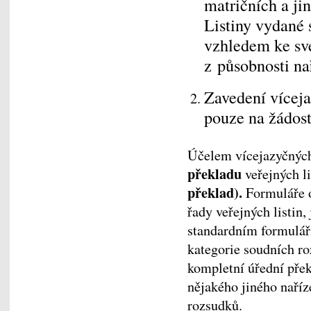
matričních a ji
Listiny vydané
vzhledem ke své
z působnosti na
Zavedení vícej
pouze na žádost
Účelem vícejazyčných
překladu
veřejných l
překlad).
Formuláře o
řady veřejných listin
standardním formuláři
kategorie soudních ro
kompletní úřední přek
nějakého jiného naříz
rozsudků.