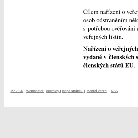
Cílem nařízení o veře
osob odstraněním někt
s potřebou ověřování
veřejných listin.
ařízení o veřejných
N
vydané v členských 
členských států EU
.
MZV ČR
|
Webmaster
|
kontakty
|
mapa stránek
|
Mobilní verze
|
RSS