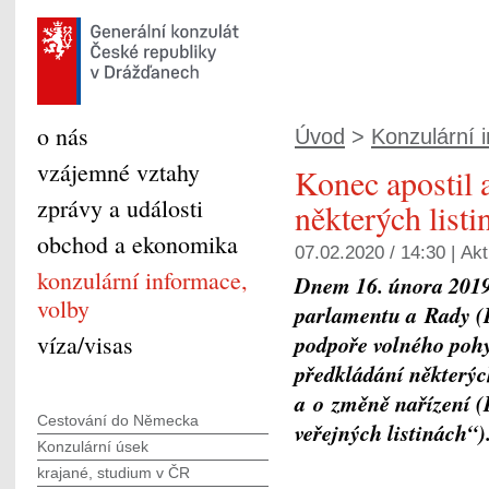
o nás
Úvod
>
Konzulární 
vzájemné vztahy
Konec apostil 
zprávy a události
některých list
obchod a ekonomika
07.02.2020 / 14:30 |
Akt
konzulární informace,
Dnem 16. února 2019
volby
parlamentu a Rady (E
víza/visas
podpoře volného poh
předkládání některých
a o změně nařízení (
Cestování do Německa
veřejných listinách“)
Konzulární úsek
krajané, studium v ČR