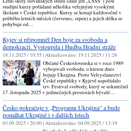
Letní školy slovanských studií (dále jen „LŠSS“) jsou
studijní kurzy pořádané několika veřejnými vysokými
školami v České republice. Kurzy se konají každoročně v
průběhu letních měsíců (červenec, srpen) a jejich délka se
pohybuje od…
Kyjev si připomněl Den boje za svobodu a
demokracii. Vystoupila i Hudba Hradní stráže
18.11.2025 / 10:55 |
Aktualizováno:
19.11.2025 / 11:26
Občané Československa si v roce 1989
vybojovali svobodu, o kterou dnes
bojuje Ukrajina. Proto Velvyslanectví
České republiky v Kyjevě uspořádalo
tzv. Festival svobody, který se uskutečnil
17. listopadu 2025 v jedinečných prostorách bývalé…
Česko pokračuje v „Programu Ukrajina“ a bude
pomáhat Ukrajině i v dalších letech
03.09.2025 / 20:00 |
Aktualizováno:
04.09.2025 / 13:19