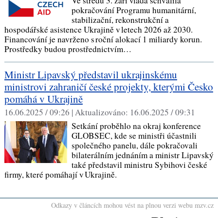
Ve středu 3. září vláda schválila
pokračování Programu humanitární,
stabilizační, rekonstrukční a
hospodářské asistence Ukrajině v letech 2026 až 2030.
Financování je navrženo s roční alokací 1 miliardy korun.
Prostředky budou prostřednictvím…
Ministr Lipavský představil ukrajinskému
ministrovi zahraničí české projekty, kterými Česko
pomáhá v Ukrajině
16.06.2025 / 09:26 |
Aktualizováno:
16.06.2025 / 09:31
Setkání proběhlo na okraj konference
GLOBSEC, kde se ministři účastnili
společného panelu, dále pokračovali
bilaterálním jednáním a ministr Lipavský
také představil ministru Sybihovi české
firmy, které pomáhají v Ukrajině.
Odkazy v článcích mohou vést na plnou verzi webu mzv.cz