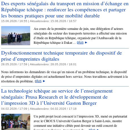
Des experts sénégalais du transport en mission d’échange en
République tchèque : renforcer les compétences et partager
les bonnes pratiques pour une mobilité durable
15.06.2026 / 16:55 |
Aktualizováno:
15.06.2026 / 16:57
Au cours de la première semaine de juin, une délégation d’acteurs
sénégalais du secteur des transports terrestres a effectué une mission
d’étude en République tchèque, organisée par l’Ambassade de la
République tchèque à Dakar…
plus
►
Dysfonctionnement technique temporaire du dispositif de
prise d’empreintes digitales
28.05.2026 / 17:59 |
Aktualizováno:
28.05.2026 / 18:01
Nous informons les demandeurs de visa qu’en raison d’un problème technique, le dispositif
de prise d’empreintes digitales est actuellement hors service. Nous travaillons activement à la
résolution du problème.
plus
►
La technologie tchèque au service de l’enseignement
sénégalais: Prusa Research et le développement de
l’impression 3D à l’Université Gaston Berger
04.02.2026 / 17:09 |
Aktualizováno:
04.02.2026 / 17:18
Un petit projet local consacré à l’impression 3D, mené en partenariat
avec le CROUS Université Gaston Berger à Saint-Louis, montre
comment une initiative ciblée peut devenir un outil concret de
formation technique. Avec l’appui de…
plus
►