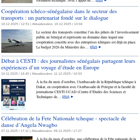
Coopération tchéco-sénégalaise dans le secteur des
transports : un partenariat fondé sur le dialogue
10.12.2025 / 12:51 |
Aktualizováno:
10.12.2025 / 13:04
Le secteur des transports constitue l’un des piliers de l’investissement
public au Sénégal et représente un domaine dans lequel une
coopération concrète avec des entreprises tchèques est déjà en place.
Le budget 2026 du Ministère des…
plus
►
Débat à CESTI : des journalistes sénégalais partagent leurs
expériences d’un voyage d’étude en Europe
10.11.2025 / 16:45 |
Aktualizováno:
11.12.2025 / 16:53
À la fin du mois d’octobre, l’Ambassade de la République tchèque à
Dakar, en coopération avec l’Ambassade de Pologne et la faculté de
journalisme CESTI UCAD (Centre d’Études des Sciences et
Techniques de…
plus
►
Célébration de la Fete Nationale tcheque - spectacle de
danse d´Angela Nwagbo
07.11.2025 / 17:11 |
Aktualizováno:
09.12.2025 / 17:27
À la fin du mois d’octobre, une célébration de la Fête nationale de la