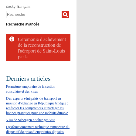
česky
français
Recherche
Recherche avancée
Cérémonie d'achèvement
de la reconstruction de
l'aéroport de Saint-Louis
par la...
Derniers articles
Fermeture temporaire de la section
consulaire et des visas
Des experts sénégalais du transport en
mission d’échange en République tchèque :
renforcer les compétences et partager les
bonnes pratiques pour une mobilité durable
Visa de Schengen / Schengen visa
Dysfonctionnement technique temporaire du
dispositif de prise d’empreintes digitales