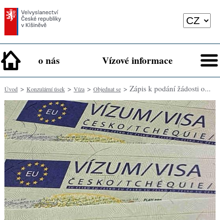
o nás
Vízové informace
>
>
>
> Zápis k podání žádosti o...
Úvod
Konzulární úsek
Víza
Objednat se