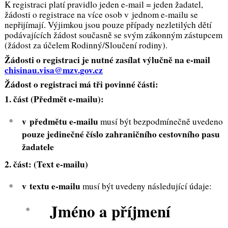
K registraci platí pravidlo jeden e-mail = jeden žadatel,
žádosti o registrace na více osob v jednom e-mailu se
nepřijímají. Výjimkou jsou pouze případy nezletilých dětí
podávajících žádost současně se svým zákonným zástupcem
(žádost za účelem Rodinný/Sloučení rodiny).
Žádosti o registraci je nutné zasílat výlučně na e-mail
chisinau.visa@mzv.gov.cz
Žádost o registraci má tři povinné části:
1. část (Předmět e-mailu):
v
předmětu e-mailu
musí být bezpodmínečně uvedeno
pouze jedinečné číslo zahraničního cestovního pasu
žadatele
2. část: (Text e-mailu)
v textu e-mailu
musí být uvedeny následující údaje:
Jméno a příjmení