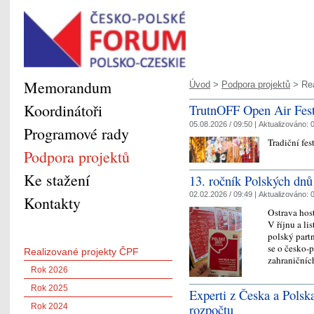
Memorandum
Úvod
>
Podpora projektů
> Rea
Koordinátoři
TrutnOFF Open Air Festi
05.08.2026 / 09:50 |
Aktualizováno:
0
Programové rady
Tradiční fe
Podpora projektů
Ke stažení
13. ročník Polských dnů
02.02.2026 / 09:49 |
Aktualizováno:
0
Kontakty
Ostrava host
V říjnu a li
polský part
se o česko-
Realizované projekty ČPF
zahraniční
Rok 2026
Rok 2025
Experti z Česka a Polsk
rozpočtu
Rok 2024