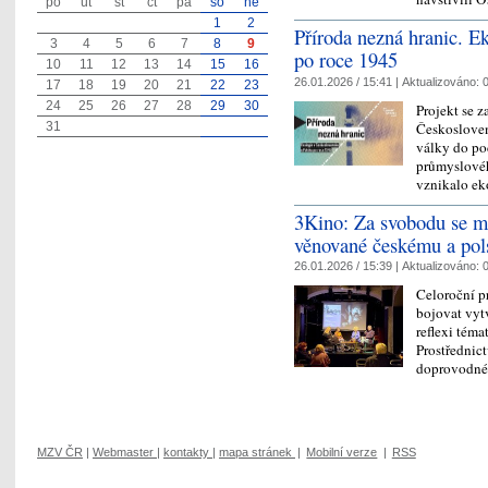
po
út
st
čt
pá
so
ne
1
2
Příroda nezná hranic. E
3
4
5
6
7
8
9
po roce 1945
10
11
12
13
14
15
16
26.01.2026 / 15:41 |
Aktualizováno:
0
17
18
19
20
21
22
23
24
25
26
27
28
29
30
Projekt se 
Českosloven
31
války do po
průmyslového
vznikalo e
3Kino: Za svobodu se mu
věnované českému a pol
26.01.2026 / 15:39 |
Aktualizováno:
0
Celoroční p
bojovat vytv
reflexi tém
Prostřednic
doprovod
MZV ČR
|
Webmaster
|
kontakty
|
mapa stránek
|
Mobilní verze
|
RSS