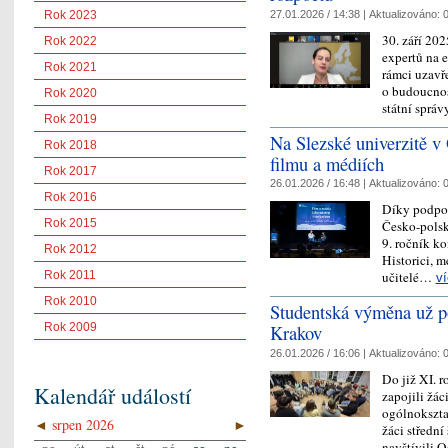
27.01.2026 / 14:38 |
Aktualizováno:
0
Rok 2023
30. září 202
Rok 2022
expertů na e
Rok 2021
rámci uzavř
o budoucnos
Rok 2020
státní spr
Rok 2019
Na Slezské univerzitě v
Rok 2018
filmu a médiích
Rok 2017
26.01.2026 / 16:48 |
Aktualizováno:
0
Rok 2016
Díky podpoř
Rok 2015
Česko-polsk
9. ročník k
Rok 2012
Historici, me
Rok 2011
učitelé…
v
Rok 2010
Studentská výměna už po
Rok 2009
Krakov
26.01.2026 / 16:06 |
Aktualizováno:
0
Do již XI. 
Kalendář událostí
zapojili žá
ogólnokszta
◄
srpen 2026
►
žáci středn
navštívili