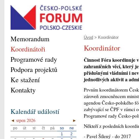
Memorandum
Úvod
> Koordinátor
Koordinátor
Koordinátoři
Programové rady
Činnost Fóra koordinuje v
zahraničních věcí, který 
Podpora projektů
příslušnými vládními i ne
Ke stažení
jednotlivých aktivit a admi
Kontakty
Prvním koordinátorem Česko
zároveň zmocněncem ministr
agendou Česko-polského fór
zabývající se ČPF v rámci 
Kalendář událostí
Programové rady Česko-pols
◄
srpen 2026
►
Někteří z posledních koord
po
út
st
čt
pá
so
ne
1
2
- Pavel Šílený - do 2017