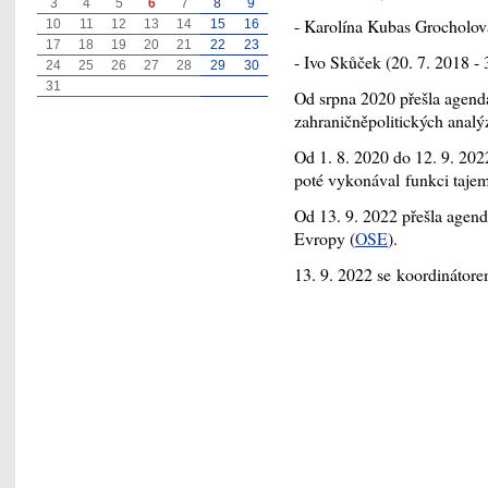
3
4
5
6
7
8
9
- Karolína Kubas Grocholov
10
11
12
13
14
15
16
17
18
19
20
21
22
23
- Ivo Skůček (20. 7. 2018 - 
24
25
26
27
28
29
30
31
Od srpna 2020 přešla age
zahraničněpolitických analýz
Od 1. 8. 2020 do 12. 9. 20
poté vykonával funkci taje
Od 13. 9. 2022 přešla age
Evropy (
OSE
).
13. 9. 2022 se koordinátor