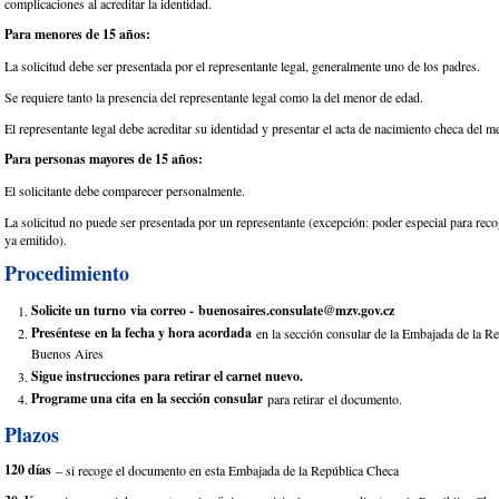
complicaciones al acreditar la identidad.
Para menores de 15 años:
La solicitud debe ser presentada por el representante legal, generalmente uno de los padres.
Se requiere tanto la presencia del representante legal como la del menor de edad.
El representante legal debe acreditar su identidad y presentar el acta de nacimiento checa del m
Para personas mayores de 15 años:
El solicitante debe comparecer personalmente.
La solicitud no puede ser presentada por un representante (excepción: poder especial para rec
ya emitido).
Procedimiento
Solicite un turno via correo - buenosaires.consulate@mzv.gov.cz
Preséntese en la fecha y hora acordada
en la sección consular de la Embajada de la R
Buenos Aires
Sigue instrucciones para retirar el carnet nuevo.
Programe una cita en la sección consular
para retirar el documento.
Plazos
120 días
– si recoge el documento en esta Embajada de la República Checa