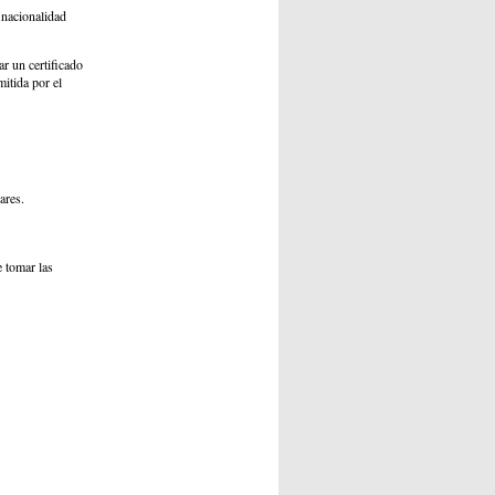
 nacionalidad
ar un certificado
itida por el
ares.
 tomar las