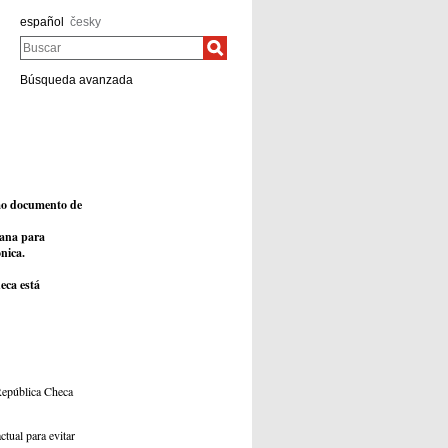
español
česky
Buscar
Búsqueda avanzada
omo documento de
dana para
ónica.
eca está
República Checa
ctual para evitar