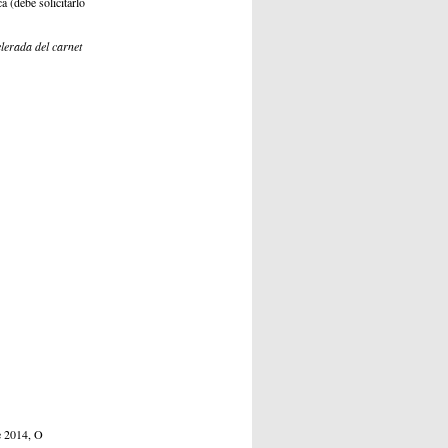
a (debe solicitarlo
lerada del carnet
e 2014, O