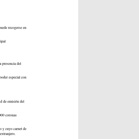
puede recogerse en
cipal
a presencia del
 poder especial con
ud de emisión del
,000 coronas
o y cuyo carnet de
extranjero.