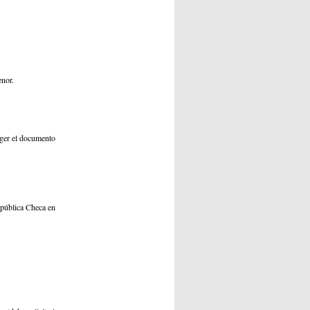
enor.
oger el documento
epública Checa en