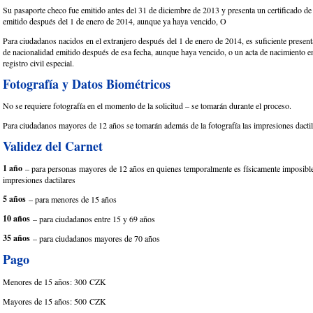
Su pasaporte checo fue emitido antes del 31 de diciembre de 2013 y presenta un certificado de
emitido después del 1 de enero de 2014, aunque ya haya vencido, O
Para ciudadanos nacidos en el extranjero después del 1 de enero de 2014, es suficiente present
de nacionalidad emitido después de esa fecha, aunque haya vencido, o un acta de nacimiento em
registro civil especial.
Fotografía y Datos Biométricos
No se requiere fotografía en el momento de la solicitud – se tomarán durante el proceso.
Para ciudadanos mayores de 12 años se tomarán además de la fotografía las impresiones dactil
Validez del Carnet
1 año
– para personas mayores de 12 años en quienes temporalmente es físicamente imposible
impresiones dactilares
5 años
– para menores de 15 años
10 años
– para ciudadanos entre 15 y 69 años
35 años
– para ciudadanos mayores de 70 años
Pago
Menores de 15 años: 300 CZK
Mayores de 15 años: 500 CZK