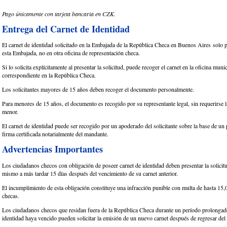
Pago únicamente con tarjeta bancaria en CZK.
Entrega del Carnet de Identidad
El carnet de identidad solicitado en la Embajada de la República Checa en Buenos Aires solo 
esta Embajada, no en otra oficina de representación checa.
Si lo solicita explícitamente al presentar la solicitud, puede recoger el carnet en la oficina muni
correspondiente en la República Checa.
Los solicitantes mayores de 15 años deben recoger el documento personalmente.
Para menores de 15 años, el documento es recogido por su representante legal, sin requerirse l
menor.
El carnet de identidad puede ser recogido por un apoderado del solicitante sobre la base de un
firma certificada notarialmente del mandante.
Advertencias Importantes
Los ciudadanos checos con obligación de poseer carnet de identidad deben presentar la solicit
mismo a más tardar 15 días después del vencimiento de su carnet anterior.
El incumplimiento de esta obligación constituye una infracción punible con multa de hasta 15
checas.
Los ciudadanos checos que residan fuera de la República Checa durante un período prolongad
identidad haya vencido pueden solicitar la emisión de un nuevo carnet después de regresar del 