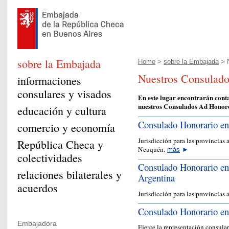
sobre la Embajada
Home
>
sobre la Embajada
> N
Nuestros Consulado
informaciones
consulares y visados
En este lugar encontrarán conta
nuestros Consulados Ad Honore
educación y cultura
Consulado Honorario e
comercio y economía
Jurisdicción para las provincias
República Checa y
Neuquén.
más
►
colectividades
Consulado Honorario en
relaciones bilaterales y
Argentina
acuerdos
Jurisdicción para las provincias
Consulado Honorario en
Embajadora
Ejerce la representación consular