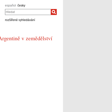
español
česky
Hledat
rozšířené vyhledávání
Argentině v zemědělství