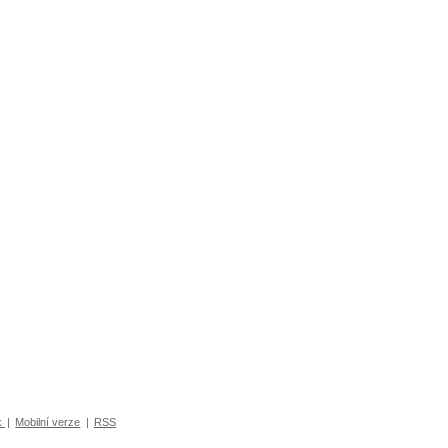
k
|
Mobilní verze
|
RSS