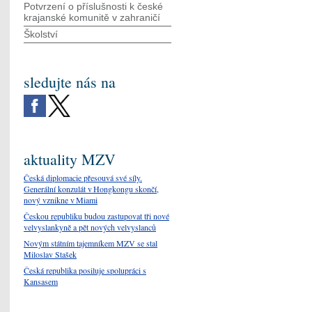
Potvrzení o příslušnosti k české
krajanské komunitě v zahraničí
Školství
sledujte nás na
aktuality MZV
Česká diplomacie přesouvá své síly.
Generální konzulát v Hongkongu skončí,
nový vznikne v Miami
Českou republiku budou zastupovat tři nové
velvyslankyně a pět nových velvyslanců
Novým státním tajemníkem MZV se stal
Miloslav Stašek
Česká republika posiluje spolupráci s
Kansasem