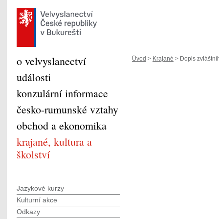
o velvyslanectví
Úvod
>
Krajané
> Dopis zvláštníh
události
konzulární informace
česko-rumunské vztahy
obchod a ekonomika
krajané, kultura a
školství
Jazykové kurzy
Kulturní akce
Odkazy